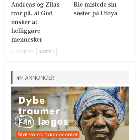
Andreas og Zilas
Rie mistede sin
tror på, at Gud
søster på Utøya
ønsker at
helliggøre
mennesker
FORRIGE
NÆSTE
ANNONCER