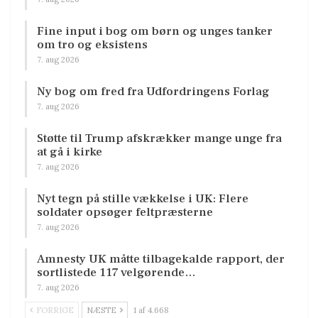
Fine input i bog om børn og unges tanker
om tro og eksistens
7. aug 2026
Ny bog om fred fra Udfordringens Forlag
7. aug 2026
Støtte til Trump afskrækker mange unge fra
at gå i kirke
7. aug 2026
Nyt tegn på stille vækkelse i UK: Flere
soldater opsøger feltpræsterne
7. aug 2026
Amnesty UK måtte tilbagekalde rapport, der
sortlistede 117 velgørende…
7. aug 2026
FORRIGE
NÆSTE
1 af 4.668