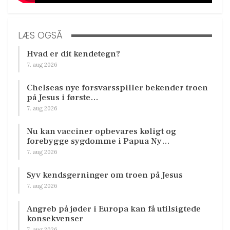
LÆS OGSÅ
Hvad er dit kendetegn?
7. aug 2026
Chelseas nye forsvarsspiller bekender troen
på Jesus i første…
7. aug 2026
Nu kan vacciner opbevares køligt og
forebygge sygdomme i Papua Ny…
7. aug 2026
Syv kendsgerninger om troen på Jesus
7. aug 2026
Angreb på jøder i Europa kan få utilsigtede
konsekvenser
7. aug 2026