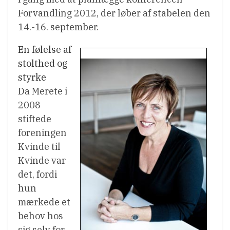
Forvandling 2012, der løber af stabelen den
14.-16. september.
En følelse af
stolthed og
styrke
Da Merete i
2008
stiftede
foreningen
Kvinde til
Kvinde var
det, fordi
hun
mærkede et
behov hos
sig selv for