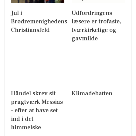
Jul i
Udfordringens
Brødremenighedens
læsere er trofaste,
Christiansfeld
tværkirkelige og
gavmilde
Händel skrev sit
Klimadebatten
pragtværk Messias
– efter at have set
ind i det
himmelske