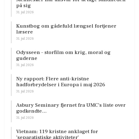
på sig
31. jul 2026
Kunstbog om gådefuld længsel fortjener
læsere
31. jul 2026
Odysseen – storfilm om krig, moral og
guderne
31. jul 2026
Ny rapport: Flere anti-kristne
hadforbrydelser i Europa i maj 2026
31. jul 2026
Asbury Seminary fjernet fra UMC’s liste over
godkendte…
31. jul 2026
Vietnam: 119 kristne anklaget for
’separatistiske aktiviteter’