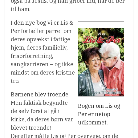
også på Jesus. Og han griber ind, når de ber
til ham.
I den nye bog Vi er Lis &
Per fortæller parret om
deres opvækst i fattige
hjem, deres familieliv,
frisørforretning,
sangkarrieren – og ikke
mindst om deres kristne
tro.
Børnene blev troende
Men faktisk begyndte
Bogen om Lis og
de selv først at gå i
Per er netop
kirke, da deres børn var
udkommet.
blevet troende!
Derefter måtte Lis og Per overveje, om de