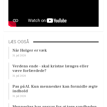
LÆS OGSÅ
Når Holger er væk
31. jul 2026
Verdens ende – skal kristne længes eller
være forfærdede?
31. jul 2026
Pas på AI. Kun mennesker kan formidle ægte
indhold
31. jul 2026
Mennesker har ansvar for at tage sandheden