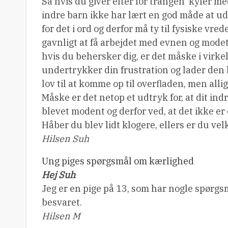
Så hvis du giver efter for trangen  kyler 
indre barn ikke har lært en god måde at ud
for det i ord og derfor må ty til fysiske vr
gavnligt at få arbejdet med evnen og modet t
hvis du behersker dig, er det måske i virke
undertrykker din frustration og lader den l
lov til at komme op til overfladen, men all
Måske er det netop et udtryk for, at dit in
blevet modent og derfor ved, at det ikke er 
Håber du blev lidt klogere, ellers er du velk
Hilsen Suh
Ung piges spørgsmål om kærlighed
Hej Suh
Jeg er en pige på 13, som har nogle spørg
besvaret.
Hilsen M