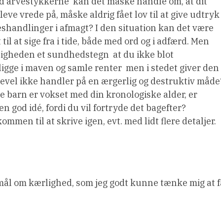
med arvestykkerne  kan det måske handle om, at dit
leve vrede på, måske aldrig fået lov til at give udtryk
edeshandlinger i afmagt? I den situation kan det være
il at sige fra i tide, både med ord og i adfærd. Men
ligheden et sundhedstegn  at du ikke blot
igge i maven og samle renter  men i stedet giver den
igevel ikke handler på en ærgerlig og destruktiv måde
dre barn er vokset med din kronologiske alder, er
en god idé, fordi du vil fortryde det bagefter?
ommen til at skrive igen, evt. med lidt flere detaljer.
smål om kærlighed, som jeg godt kunne tænke mig at f