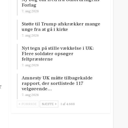
Forlag
7. aug 2026
Støtte til Trump afskrækker mange
unge fra at gå i kirke
7. aug 2026
Nyt tegn på stille vækkelse i UK:
Flere soldater opsøger
feltpræsterne
7. aug 2026
Amnesty UK måtte tilbagekalde
rapport, der sortlistede 117
r
velgørende…
7. aug 2026
FORRIGE
NÆSTE
1 af 4.668