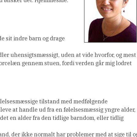
u ønsker det. Hjemmeside:
de sit indre barn og drage
ndler uhensigtsmæssigt, uden at vide hvorfor, og mest
f porcelæn gennem stuen, fordi verden går mig lodret
n følelsesmæssige tilstand med medfølgende
ve at handle ud fra en følelsesmæssig yngre alder,
et en alder fra den tidlige barndom, eller tidlig
nd, der ikke normalt har problemer med at sige til o