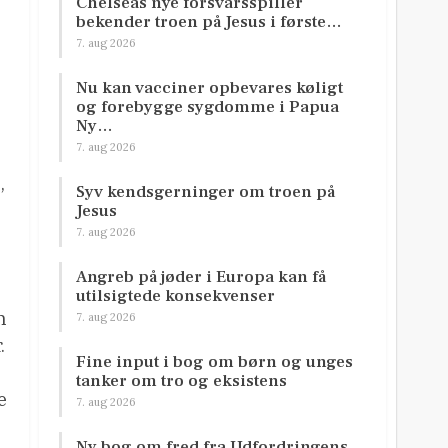
Chelseas nye forsvarsspiller
bekender troen på Jesus i første…
7. aug 2026
Nu kan vacciner opbevares køligt
og forebygge sygdomme i Papua
Ny…
7. aug 2026
,
Syv kendsgerninger om troen på
Jesus
7. aug 2026
Angreb på jøder i Europa kan få
utilsigtede konsekvenser
n
7. aug 2026
.
Fine input i bog om børn og unges
tanker om tro og eksistens
e
7. aug 2026
Ny bog om fred fra Udfordringens