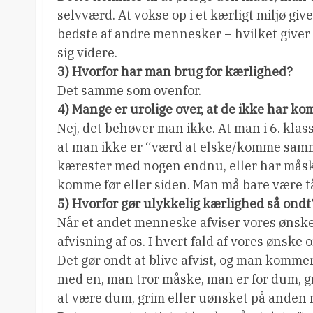
selvværd. At vokse op i et kærligt miljø gi
bedste af andre mennesker – hvilket giver é
sig videre.
3) Hvorfor har man brug for kærlighed?
Det samme som ovenfor.
4) Mange er urolige over, at de ikke har
Nej, det behøver man ikke. At man i 6. kl
at man ikke er “værd at elske/komme samm
kærester med nogen endnu, eller har måsk
komme før eller siden. Man må bare være t
5) Hvorfor gør ulykkelig kærlighed så ondt
Når et andet menneske afviser vores ønske
afvisning af os. I hvert fald af vores ønske
Det gør ondt at blive afvist, og man komme
med en, man tror måske, man er for dum, gr
at være dum, grim eller uønsket på anden m