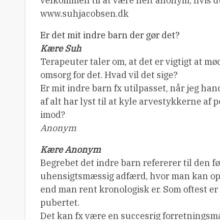
velkommen til at være helt anonym, hvis d
www.suhjacobsen.dk
Er det mit indre barn der gør det?
Kære Suh
Terapeuter taler om, at det er vigtigt at mø
omsorg for det. Hvad vil det sige?
Er mit indre barn fx utilpasset, når jeg ha
af alt har lyst til at kyle arvestykkerne a
imod?
Anonym
Kære Anonym
Begrebet det indre barn refererer til de
uhensigtsmæssig adfærd, hvor man kan ople
end man rent kronologisk er. Som oftest er d
pubertet.
Det kan fx være en succesrig forretningsma