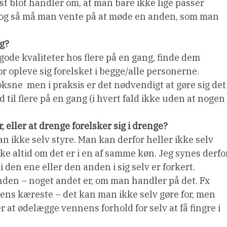
est blot handler om, at man bare ikke lige passer
  og så må man vente på at møde en anden, som man
ng?
gode kvaliteter hos flere på en gang, finde dem
 opleve sig forelsket i begge/alle personerne.
sne  men i praksis er det nødvendigt at gøre sig det
d til flere på en gang (i hvert fald ikke uden at nogen
er, eller at drenge forelsker sig i drenge?
an ikke selv styre. Man kan derfor heller ikke selv
kke altid om det er i en af samme køn. Jeg synes derfo
 i den ene eller den anden i sig selv er forkert.
anden – noget andet er, om man handler på det. Fx
vens kæreste – det kan man ikke selv gøre for, men
 at ødelægge vennens forhold for selv at få fingre i