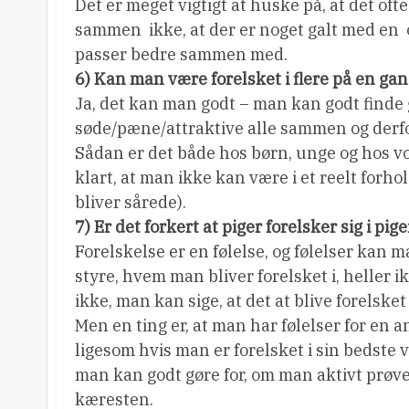
Det er meget vigtigt at huske på, at det oft
sammen  ikke, at der er noget galt med en
passer bedre sammen med.
6) Kan man være forelsket i flere på en ga
Ja, det kan man godt – man kan godt finde 
søde/pæne/attraktive alle sammen og derfor
Sådan er det både hos børn, unge og hos vok
klart, at man ikke kan være i et reelt forhol
bliver sårede).
7) Er det forkert at piger forelsker sig i pig
Forelskelse er en følelse, og følelser kan m
styre, hvem man bliver forelsket i, heller i
ikke, man kan sige, at det at blive forelsket
Men en ting er, at man har følelser for en 
ligesom hvis man er forelsket i sin bedste 
man kan godt gøre for, om man aktivt prøver
kæresten.