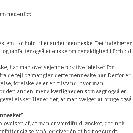
dem nedenfor.
estemt forhold til et andet menneske. Det indebærer
og omfatter også et ønske om gensidighed i forhold
e, har man overvejende positive følelser for
fra de fejl og mangler, dette menneske har. Derfor er
lse, forelskelse er en tilstand, hvor man
for den anden, mens kærligheden som sagt også er
igevel elsker. Her er det, at man vælger at bruge også
ennesket?
evelsen af, at man er værdifuld, ønsket, god nok.
atter sig selv på, og giver én et højt og sundt