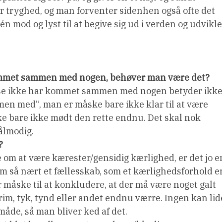
ver tryghed, og man forventer sidenhen også ofte det
n mod og lyst til at begive sig ud i verden og udvikle
 kommet sammen med nogen, behøver man være det?
asse ikke har kommet sammen med nogen betyder ikke
en med”, man er måske bare ikke klar til at være
e bare ikke mødt den rette endnu. Det skal nok
ålmodig.
?
 om at være kærester/gensidig kærlighed, er det jo e
 om så nært et fællesskab, som et kærlighedsforhold er
r måske til at konkludere, at der må være noget galt
im, tyk, tynd eller andet endnu værre. Ingen kan lid
åde, så man bliver ked af det.