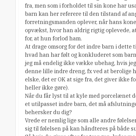
fra, men som i forholdet til sin kone har u
barn kan her referere til den tilstand af an
forretningsmanden oplever, når hans kone
opvækst, hvor han aldrig rigtig oplevede, 
for, at hun forlod ham.
At drage omsorg for det indre barn i dette 
hvad han har følt og konkluderet som barn 
jeg må endelig ikke vække ubehag, hvis jeg v
denne lille indre dreng, fx ved at berolige ha
elske, det er OK at sige fra, det giver ikke f
heller ikke gøre).
Når du får lyst til at kyle med porcelæne
et utilpasset indre barn, det må afslutnin
behersker du dig?
Vrede er nemlig lige som alle andre følels
sig til følelsen på kan håndteres på både