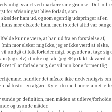
sædvanligt svært ved markere sine grænser. Det indre
gst for afvisning/at blive forladt, som
 skælder ham ud, og som egentlig udspringer af en
at hans mor elskede ham, men i stedet altid var bange
tilfælde kunne være, at han ud fra en forståelse af,
(min mor elsker mig ikke, jeg er ikke værd at elske,
il undgå at folk forlader mig), begynder at tage sig 
m (sig selv) i tanke og tale (jeg ER jo faktisk værd at
olk ret til at forlade mig, det vil min kone formentlig
t derhjemme, handler det måske ikke nødvendigvis om
gen på historien afgøre. Kyler du med porcelænet  elle
er sunde pr. definition, men måden at udleve/forholde
 sunde og usunde måder.