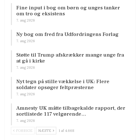
Fine input i bog om børn og unges tanker
om tro og eksistens
7. aug 2026
Ny bog om fred fra Udfordringens Forlag
7. aug 2026
Støtte til Trump afskrækker mange unge fra
at gå i kirke
7. aug 2026
Nyt tegn på stille vækkelse i UK: Flere
soldater opsøger feltpræsterne
7. aug 2026
Amnesty UK måtte tilbagekalde rapport, der
sortlistede 117 velgørende…
7. aug 2026
FORRIGE
NÆSTE
1 af 4.668