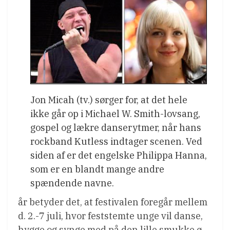
Jon Micah (tv.) sørger for, at det hele
ikke går op i Michael W. Smith-lovsang,
gospel og lækre danserytmer, når hans
rockband Kutless indtager scenen. Ved
siden af er det engelske Philippa Hanna,
som er en blandt mange andre
spændende navne.
år betyder det, at festivalen foregår mellem
d. 2.-7 juli, hvor feststemte unge vil danse,
hygge og synge med på den lille smukke ø