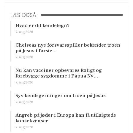
LÆS OGSÅ
Hvad er dit kendetegn?
7. aug 2026
Chelseas nye forsvarsspiller bekender troen
på Jesus i første…
7. aug 2026
Nu kan vacciner opbevares køligt og
forebygge sygdomme i Papua Ny…
7. aug 2026
Syv kendsgerninger om troen på Jesus
7. aug 2026
Angreb på jøder i Europa kan få utilsigtede
konsekvenser
7. aug 2026