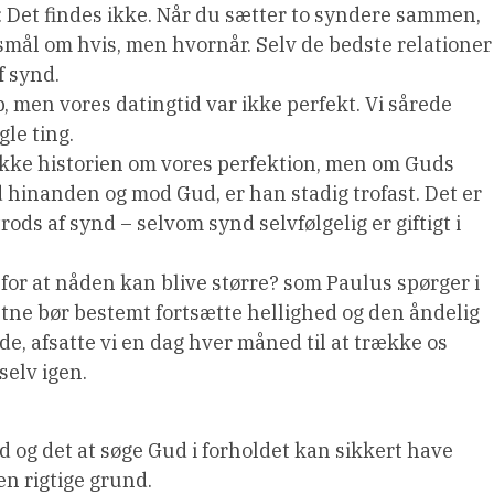
: Det findes ikke. Når du sætter to syndere sammen,
gsmål om hvis, men hvornår. Selv de bedste relationer
 synd.
, men vores datingtid var ikke perfekt. Vi sårede
gle ting.
kke historien om vores perfektion, men om ​​Guds
d hinanden og mod Gud, er han stadig trofast. Det er
ds af synd – selvom synd selvfølgelig er giftigt i
d for at nåden kan blive større? som Paulus spørger i
istne bør bestemt fortsætte hellighed og den åndelig
de, afsatte vi en dag hver måned til at trække os
elv igen.
d og det at søge Gud i forholdet kan sikkert have
en rigtige grund.