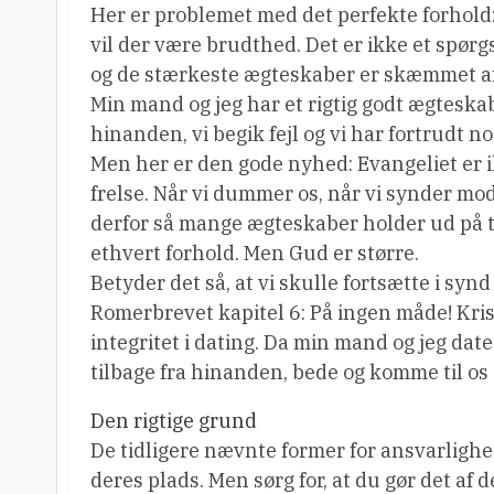
Her er problemet med det perfekte forhold
vil der være brudthed. Det er ikke et spør
og de stærkeste ægteskaber er skæmmet af
Min mand og jeg har et rigtig godt ægteskab
hinanden, vi begik fejl og vi har fortrudt no
Men her er den gode nyhed: Evangeliet er i
frelse. Når vi dummer os, når vi synder mo
derfor så mange ægteskaber holder ud på tro
ethvert forhold. Men Gud er større.
Betyder det så, at vi skulle fortsætte i syn
Romerbrevet kapitel 6: På ingen måde! Kr
integritet i dating. Da min mand og jeg date
tilbage fra hinanden, bede og komme til os s
Den rigtige grund
De tidligere nævnte former for ansvarlighe
deres plads. Men sørg for, at du gør det af d