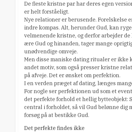
De fleste kristne par har deres egen version 
er helt forståeligt.
Nye relationer er berusende. Forelskelse er
indre kompas. Alt, herunder Gud, kan ryge 
velmenende kristne, og derfor arbejder de hår
ære Gud og hinanden, tager mange oprigtige
unødvendige omveje.
Men disse maniske dating ritualer er ikke k
andet motiv, som også presser kristne relatio
på afveje. Det er ønsket om perfektion.
I en verden præget af dating, længes mange 
For nogle ser perfektionen ud som et event
det perfekte forhold et hellig bytteobjekt:
central i forholdet, så vil Gud belønne dig
forsøg på at bestikke Gud.
Det perfekte findes ikke