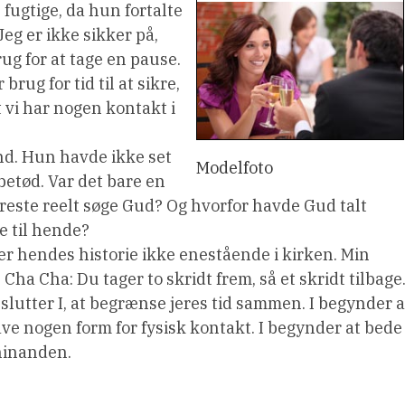
fugtige, da hun fortalte
eg er ikke sikker på,
ug for at tage en pause.
rug for tid til at sikre,
t vi har nogen kontakt i
nd. Hun havde ikke set
Modelfoto
 betød. Var det bare en
æreste reelt søge Gud? Og hvorfor havde Gud talt
e til hende?
er hendes historie ikke enestående i kirken. Min
n Cha Cha: Du tager to skridt frem, så et skridt tilbage
slutter I, at begrænse jeres tid sammen. I begynder a
ave nogen form for fysisk kontakt. I begynder at bede
 hinanden.