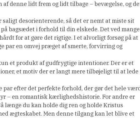
af denne lidt frem og lidt tilbage – bevægelse, og de
 saligt desorienterende, så det er nemt at miste sit
på bagsædet i forhold til din elskede. Det ved mange
dt for at gøre det rigtige. I et alvorligt forsøg på at
 par en omvej præget af smerte, forvirring og
un et produkt af gudfrygtige intentioner. Der er et
ner, et motiv der er langt mere tilbøjeligt til at lede
par efter det perfekte forhold, der gør det hele værd
yr – en romantisk kærlighedshistorie. For andre er
 Så længe du kan holde dig ren og holde Kristus
 med ægteskabet. Men denne tilgang kan let blive et