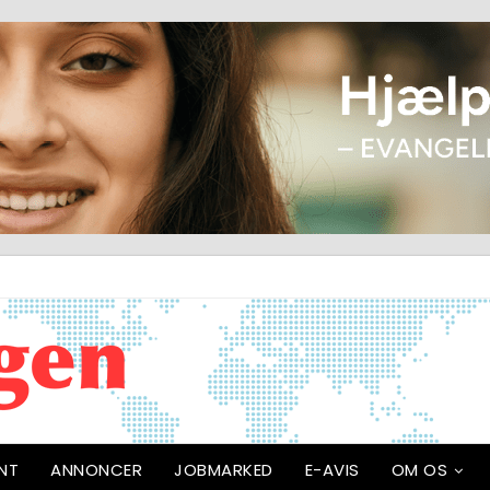
NT
ANNONCER
JOBMARKED
E-AVIS
OM OS