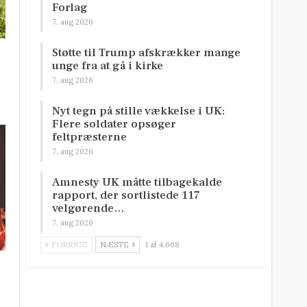
Forlag
7. aug 2026
Støtte til Trump afskrækker mange
unge fra at gå i kirke
7. aug 2026
Nyt tegn på stille vækkelse i UK:
Flere soldater opsøger
feltpræsterne
7. aug 2026
Amnesty UK måtte tilbagekalde
rapport, der sortlistede 117
velgørende…
7. aug 2026
FORRIGE
NÆSTE
1 af 4.668