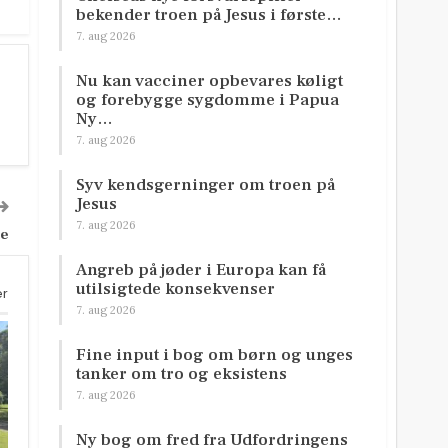
bekender troen på Jesus i første…
7. aug 2026
Nu kan vacciner opbevares køligt
og forebygge sygdomme i Papua
Ny…
7. aug 2026
Syv kendsgerninger om troen på
Jesus
7. aug 2026
me
Angreb på jøder i Europa kan få
utilsigtede konsekvenser
er
7. aug 2026
Fine input i bog om børn og unges
tanker om tro og eksistens
7. aug 2026
Ny bog om fred fra Udfordringens