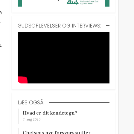
a
n
GUDSOPLEVELSER OG INTERVIEWS:
n
LÆS OGSÅ
Hvad er dit kendetegn?
7. aug 2026
Chelseas nye forsvarsspiller