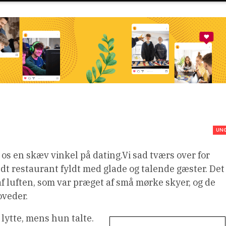
UN
os en skæv vinkel på dating.Vi sad tværs over for
yldt restaurant fyldt med glade og talende gæster. Det
f luften, som var præget af små mørke skyer, og de
oveder.
lytte, mens hun talte.