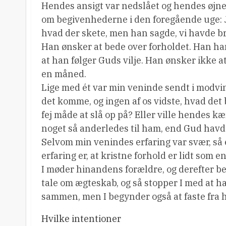
Hendes ansigt var nedslået og hendes øjne 
om begivenhederne i den foregående uge: J
hvad der skete, men han sagde, vi havde br
Han ønsker at bede over forholdet. Han har b
at han følger Guds vilje. Han ønsker ikke a
en måned.
Lige med ét var min veninde sendt i modvi
det komme, og ingen af ​​os vidste, hvad det
fej måde at slå op på? Eller ville hendes k
noget så anderledes til ham, end Gud havd
Selvom min venindes erfaring var svær, så 
erfaring er, at kristne forhold er lidt som e
I møder hinandens forældre, og derefter be
tale om ægteskab, og så stopper I med at h
sammen, men I begynder også at faste fra
Hvilke intentioner