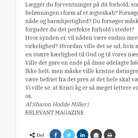
Lægger du forventninger på dit forhold, som
belønningen i form af et ægteskab? Forsøger
nåde og barmhjertighed? Du forsøger måsk
forguder du det perfekte forhold i stedet?
Hvor synden er, vil nåden være endnu mere:
virkelighed? Hvordan ville det se ud, hvis
en større kærlighed til Gud og til vores næ
Ville det gøre en ende på disse ødelagte f
Ikke helt, men måske ville kristne datingre
være befriet fra det pres at det hele skal vær
Vi ville se, at Kristi åg er så meget lettere
os.
Af Sharon Hodde Miller
/
RELEVANT MAGAZINE
Del