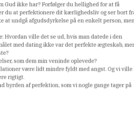
 Gud ikke har? Forfølger du hellighed for at få
 du at perfektionere dit kærlighedsliv og ser bort fr
e at undgå afgudsdyrkelse på en enkelt person, me
 Hvordan ville det se ud, hvis man datede i den
 målet med dating ikke var det perfekte ægteskab, me
ste?
ølelser, som dem min veninde oplevede?
lationer være lidt mindre fyldt med angst. Og vi ville
e rigtigt.
 end byrden af ​​perfektion, som vi nogle gange tager på