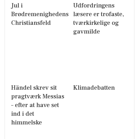
Jul i
Udfordringens
Brødremenighedens
læsere er trofaste,
Christiansfeld
tværkirkelige og
gavmilde
Händel skrev sit
Klimadebatten
pragtværk Messias
– efter at have set
ind i det
himmelske