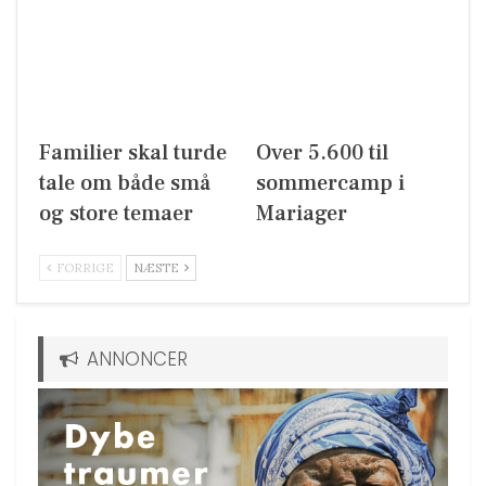
Familier skal turde
Over 5.600 til
tale om både små
sommercamp i
og store temaer
Mariager
FORRIGE
NÆSTE
ANNONCER