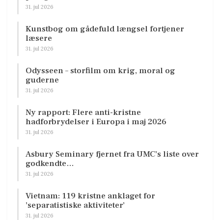
31. jul 2026
Kunstbog om gådefuld længsel fortjener
læsere
31. jul 2026
Odysseen – storfilm om krig, moral og
guderne
31. jul 2026
Ny rapport: Flere anti-kristne
hadforbrydelser i Europa i maj 2026
31. jul 2026
Asbury Seminary fjernet fra UMC’s liste over
godkendte…
31. jul 2026
Vietnam: 119 kristne anklaget for
’separatistiske aktiviteter’
31. jul 2026