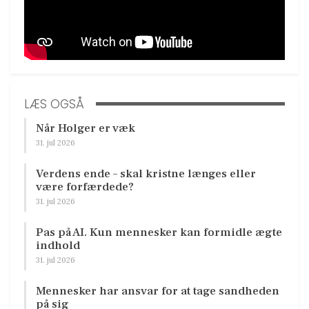
LÆS OGSÅ
Når Holger er væk
31. jul 2026
Verdens ende – skal kristne længes eller
være forfærdede?
31. jul 2026
Pas på AI. Kun mennesker kan formidle ægte
indhold
31. jul 2026
Mennesker har ansvar for at tage sandheden
på sig