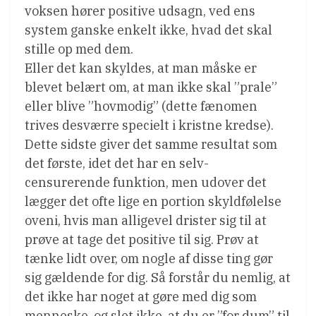
voksen hører positive udsagn, ved ens
system ganske enkelt ikke, hvad det skal
stille op med dem.
Eller det kan skyldes, at man måske er
blevet belært om, at man ikke skal ”prale”
eller blive ”hovmodig” (dette fænomen
trives desværre specielt i kristne kredse).
Dette sidste giver det samme resultat som
det første, idet det har en selv-
censurerende funktion, men udover det
lægger det ofte lige en portion skyldfølelse
oveni, hvis man alligevel drister sig til at
prøve at tage det positive til sig. Prøv at
tænke lidt over, om nogle af disse ting gør
sig gældende for dig. Så forstår du nemlig, at
det ikke har noget at gøre med dig som
menneske, og slet ikke, at du er ”for dum” til