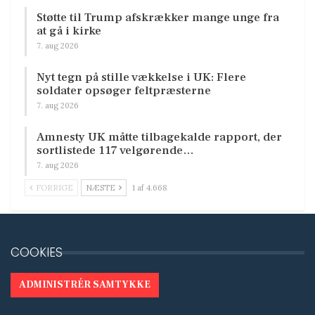
Støtte til Trump afskrækker mange unge fra
at gå i kirke
7. aug 2026
Nyt tegn på stille vækkelse i UK: Flere
soldater opsøger feltpræsterne
7. aug 2026
Amnesty UK måtte tilbagekalde rapport, der
sortlistede 117 velgørende…
7. aug 2026
FORRIGE
NÆSTE
1 af 4.668
COOKIES
ADMINISTRÉR SAMTYKKE