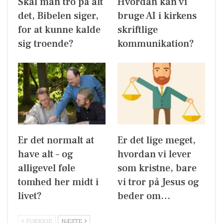
Skal man tro på alt
Hvordan kan vi
det, Bibelen siger,
bruge AI i kirkens
for at kunne kalde
skriftlige
sig troende?
kommunikation?
Er det normalt at
Er det lige meget,
have alt – og
hvordan vi lever
alligevel føle
som kristne, bare
tomhed her midt i
vi tror på Jesus og
livet?
beder om…
FORRIGE
NÆSTE