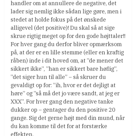
handler om at annullere de negative, det
lader sig nemlig ikke sådan lige gøre, men i
stedet at holde fokus på det ønskede
alligevel (det positive)! Du skal så at sige
skrue rigtig meget op for den gode højttaler!!
For hver gang du derfor bliver opmærksom
på, at der er en lille stemme (eller en kraftig
råben) inde i dit hoved om, at ”de mener det
sikkert ikke”, ”han er sikkert bare høflig”,
”det siger hun til alle” – så skruer du
gevaldigt op for: ”ih, hvor er det dejligt at
høre” og ”så må det jo være sandt, at jeg er
XXX”. For hver gang den negative tanke
dukker op – gentager du den positive 20
gange. Sig det gerne højt med din mund, når
du kan komme til det for at forstærke
effekten.