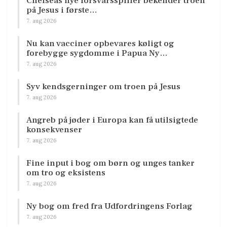
Chelseas nye forsvarsspiller bekender troen
på Jesus i første…
7. aug 2026
Nu kan vacciner opbevares køligt og
forebygge sygdomme i Papua Ny…
7. aug 2026
Syv kendsgerninger om troen på Jesus
7. aug 2026
Angreb på jøder i Europa kan få utilsigtede
konsekvenser
7. aug 2026
Fine input i bog om børn og unges tanker
om tro og eksistens
7. aug 2026
Ny bog om fred fra Udfordringens Forlag
7. aug 2026