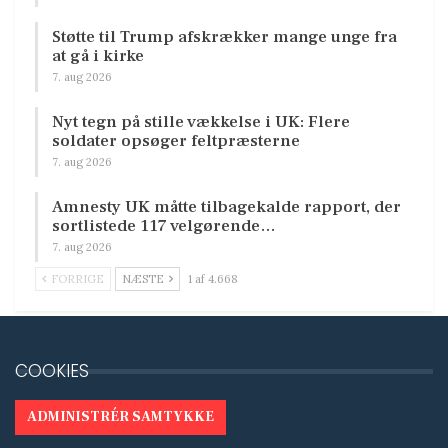
Støtte til Trump afskrækker mange unge fra
at gå i kirke
7. aug 2026
Nyt tegn på stille vækkelse i UK: Flere
soldater opsøger feltpræsterne
7. aug 2026
Amnesty UK måtte tilbagekalde rapport, der
sortlistede 117 velgørende…
7. aug 2026
FORRIGE
NÆSTE
1 af 4.668
COOKIES
ADMINISTRÉR SAMTYKKE