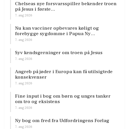
Chelseas nye forsvarsspiller bekender troen
på Jesus i første…
7. aug 2026
Nu kan vacciner opbevares køligt og
forebygge sygdomme i Papua Ny…
7. aug 2026
Syv kendsgerninger om troen på Jesus
7. aug 2026
Angreb på jøder i Europa kan få utilsigtede
konsekvenser
7. aug 2026
Fine input i bog om børn og unges tanker
om tro og eksistens
7. aug 2026
Ny bog om fred fra Udfordringens Forlag
7. aug 2026