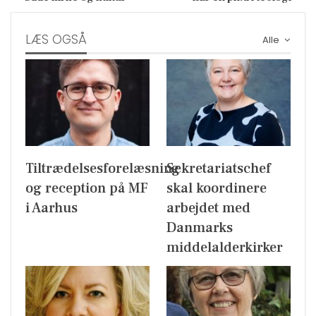
LÆS OGSÅ
Alle
Tiltrædelsesforelæsning
Sekretariatschef
og reception på MF
skal koordinere
i Aarhus
arbejdet med
Danmarks
middelalderkirker