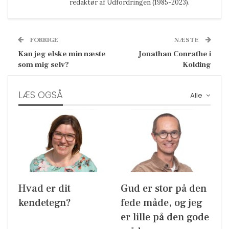
redaktør af Udfordringen (1985-2023).
FORRIGE
NÆSTE
Kan jeg elske min næste
Jonathan Conrathe i
som mig selv?
Kolding
LÆS OGSÅ
Alle
Hvad er dit
Gud er stor på den
kendetegn?
fede måde, og jeg
er lille på den gode