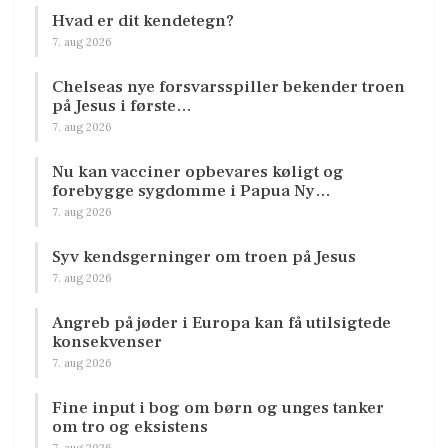
Hvad er dit kendetegn?
7. aug 2026
Chelseas nye forsvarsspiller bekender troen
på Jesus i første…
7. aug 2026
Nu kan vacciner opbevares køligt og
forebygge sygdomme i Papua Ny…
7. aug 2026
Syv kendsgerninger om troen på Jesus
7. aug 2026
Angreb på jøder i Europa kan få utilsigtede
konsekvenser
7. aug 2026
Fine input i bog om børn og unges tanker
om tro og eksistens
7. aug 2026