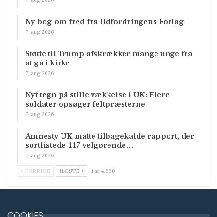
Ny bog om fred fra Udfordringens Forlag
7. aug 2026
Støtte til Trump afskrækker mange unge fra
at gå i kirke
7. aug 2026
Nyt tegn på stille vækkelse i UK: Flere
soldater opsøger feltpræsterne
7. aug 2026
Amnesty UK måtte tilbagekalde rapport, der
sortlistede 117 velgørende…
7. aug 2026
FORRIGE
NÆSTE
1 af 4.668
COOKIES