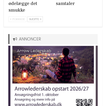
ødelægge det
samtaler
smukke
FORRIGE
NÆSTE
ANNONCER