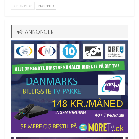
FORRIGE
NÆSTE
ANNONCER