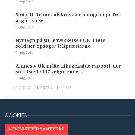
7. aug 2026
Støtte til Trump afskrækker mange unge fra
at gå i kirke
7. aug 2026
Nyt tegn på stille vækkelse i UK: Flere
soldater opsøger feltpræsterne
7. aug 2026
Amnesty UK måtte tilbagekalde rapport, der
sortlistede 117 velgørende…
7. aug 2026
FORRIGE
NÆSTE
1 af 4.668
COOKIES
ADMINISTRÉR SAMTYKKE