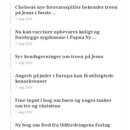
Chelseas nye forsvarsspiller bekender troen
på Jesus i første…
7. aug 2026
Nu kan vacciner opbevares køligt og
forebygge sygdomme i Papua Ny…
7. aug 2026
Syv kendsgerninger om troen på Jesus
7. aug 2026
Angreb på jøder i Europa kan få utilsigtede
konsekvenser
7. aug 2026
Fine input i bog om børn og unges tanker
om tro og eksistens
7. aug 2026
Ny bog om fred fra Udfordringens Forlag