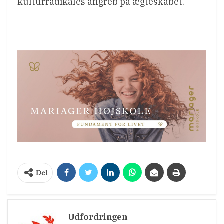
kulturradikales angreb på ægteskabet.
Del
Udfordringen