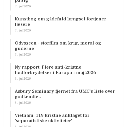
på sig
31. jul 2026
Kunstbog om gådefuld længsel fortjener
læsere
31. jul 2026
Odysseen – storfilm om krig, moral og
guderne
31. jul 2026
Ny rapport: Flere anti-kristne
hadforbrydelser i Europa i maj 2026
31. jul 2026
Asbury Seminary fjernet fra UMC’s liste over
godkendte…
31. jul 2026
Vietnam: 119 kristne anklaget for
’separatistiske aktiviteter’
31. jul 2026