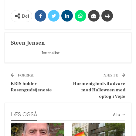
Del
Steen Jensen
Journalist.
FORRIGE
NÆSTE
KRIS holder
Husmenighed vil advare
Rosengudstjeneste
mod Halloween med
optog i Vejle
LÆS OGSÅ
Alle