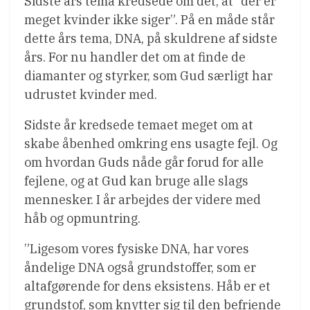
Sidste års tema kredsede om dét, at ”der er
meget kvinder ikke siger”. På en måde står
dette års tema, DNA, på skuldrene af sidste
års. For nu handler det om at finde de
diamanter og styrker, som Gud særligt har
udrustet kvinder med.
Sidste år kredsede temaet meget om at
skabe åbenhed omkring ens usagte fejl. Og
om hvordan Guds nåde går forud for alle
fejlene, og at Gud kan bruge alle slags
mennesker. I år arbejdes der videre med
håb og opmuntring.
”Ligesom vores fysiske DNA, har vores
åndelige DNA også grundstoffer, som er
altafgørende for dens eksistens. Håb er et
grundstof, som knytter sig til den befriende