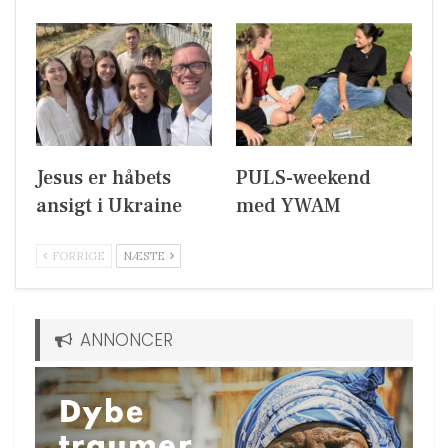
Jesus er håbets
PULS-weekend
ansigt i Ukraine
med YWAM
FORRIGE
NÆSTE
ANNONCER