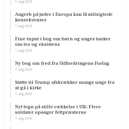
7. aug 2026
Angreb på jøder i Europa kan få utilsigtede
konsekvenser
7. aug 2026
Fine input i bog om børn og unges tanker
om tro og eksistens
7. aug 2026
Ny bog om fred fra Udfordringens Forlag
7. aug 2026
Støtte til Trump afskrækker mange unge fra
at gå i kirke
7. aug 2026
Nyt tegn på stille vækkelse i UK: Flere
soldater opsøger feltpræsterne
7. aug 2026