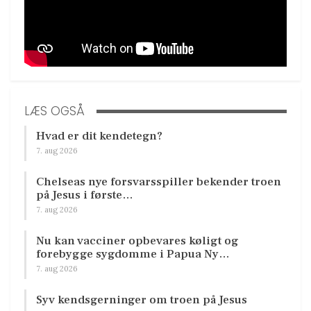
LÆS OGSÅ
Hvad er dit kendetegn?
7. aug 2026
Chelseas nye forsvarsspiller bekender troen
på Jesus i første…
7. aug 2026
Nu kan vacciner opbevares køligt og
forebygge sygdomme i Papua Ny…
7. aug 2026
Syv kendsgerninger om troen på Jesus