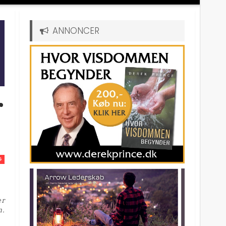
ANNONCER
r
G
er
n.