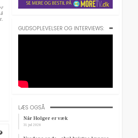
er
på
t.
GUDSOPLEVELSER OG INTERVIEWS:
LÆS OGSÅ
Når Holger er væk
31. jul 2026