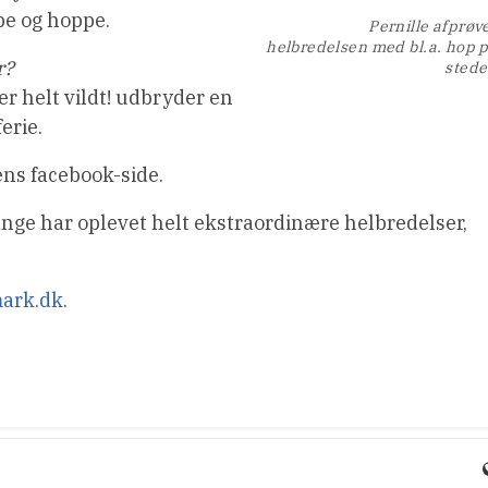
øbe og hoppe.
Pernille afprøv
helbredelsen med bl.a. hop 
r?
stede
er helt vildt! udbryder en
erie.
ens facebook-side.
ange har oplevet helt ekstraordinære helbredelser,
ark.dk
.