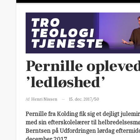
Pernille opleved
’ledløshed’
15. dec. 2017/50
Af
Henri Nissen
Pernille fra Kolding fik sig et dejligt julem
med sin efterskolelærer til helbredelses
Berntsen på Udfordringen lørdag eftermid
december 2017.