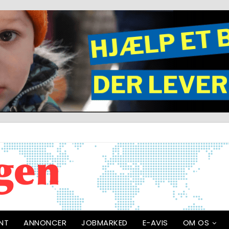
NT
ANNONCER
JOBMARKED
E-AVIS
OM OS