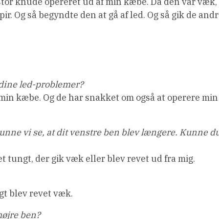
stor knude opereret ud af min kæbe. Da den var væk,
ir. Og så begyndte den at gå af led. Og så gik de and
 dine led-problemer?
i min kæbe. Og de har snakket om også at operere min
unne vi se, at dit venstre ben blev længere. Kunne d
 tungt, der gik væk eller blev revet ud fra mig.
gt blev revet væk.
højre ben?