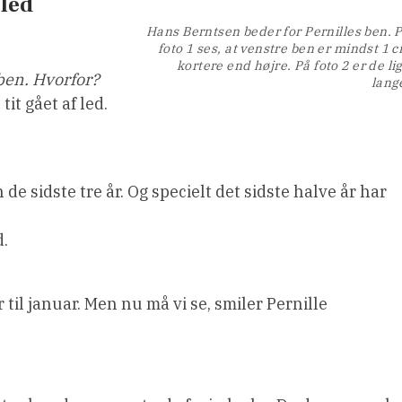
 led
Hans Berntsen beder for Pernilles ben. 
foto 1 ses, at venstre ben er mindst 1 
kortere end højre. På foto 2 er de li
ben. Hvorfor?
lang
tit gået af led.
de sidste tre år. Og specielt det sidste halve år har
d.
 til januar. Men nu må vi se, smiler Pernille