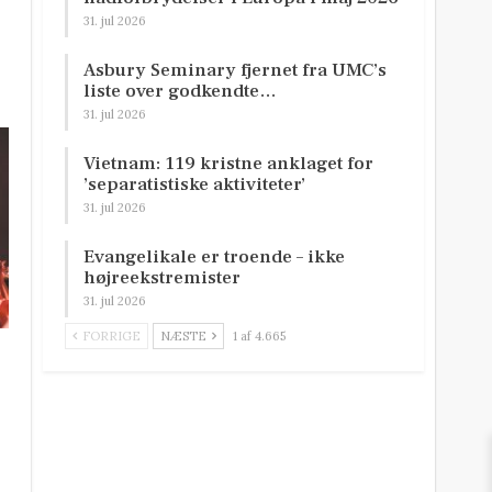
31. jul 2026
Asbury Seminary fjernet fra UMC’s
liste over godkendte…
31. jul 2026
Vietnam: 119 kristne anklaget for
’separatistiske aktiviteter’
31. jul 2026
Evangelikale er troende – ikke
højreekstremister
31. jul 2026
FORRIGE
NÆSTE
1 af 4.665