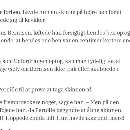
de forbøn, havde hun en skinne på højre ben for at
de sig til krykker.
Hans Berntsen, løftede han forsigtigt hendes ben op og
nde, at hendes ene ben var en centimer kortere en
, som Udfordringen optog, kan man tydeligt se, at
ange (selv om Berntsen ikke trak eller skubbede i
rnille til at prøve at tage skinnen af.
kke fremprovokere noget, sagde han. – Men på den
ilføjede han, da Pernille begyndte at åbne skinnen.
lidt. Hoppede endda lidt. Hun havde ikke ondt mere!