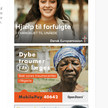
På
cm
ge
e.