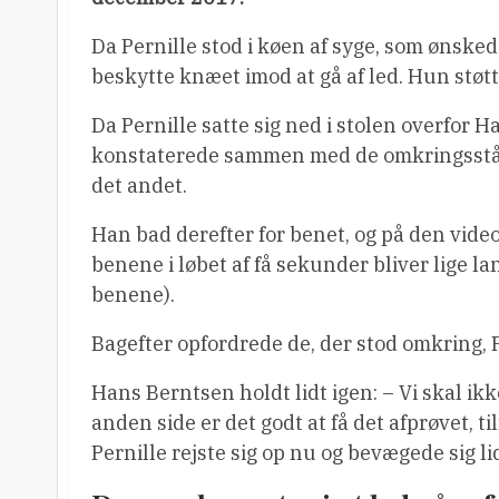
Da Pernille stod i køen af syge, som ønske
beskytte knæet imod at gå af led. Hun støtte
Da Pernille satte sig ned i stolen overfor 
konstaterede sammen med de omkringsståe
det andet.
Han bad derefter for benet, og på den video
benene i løbet af få sekunder bliver lige l
benene).
Bagefter opfordrede de, der stod omkring, Pe
Hans Berntsen holdt lidt igen: – Vi skal i
anden side er det godt at få det afprøvet, t
Pernille rejste sig op nu og bevægede sig 