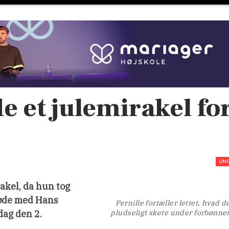
e et julemirakel fo
UN
irakel, da hun tog
møde med Hans
Pernille fortæller lettet, hvad d
dag den 2.
pludseligt skete under forbønne