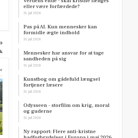
Verdens ende – skal kristne længes
eller være forfærdede?
31. jul 2026
Pas på AI. Kun mennesker kan
formidle ægte indhold
31. jul 2026
ck
Mennesker har ansvar for at tage
sandheden på sig
31. jul 2026
er
Kunstbog om gådefuld længsel
fortjener læsere
31. jul 2026
Odysseen – storfilm om krig, moral
og guderne
31. jul 2026
Ny rapport: Flere anti-kristne
hadforbrydelser i Europa i maj 2026