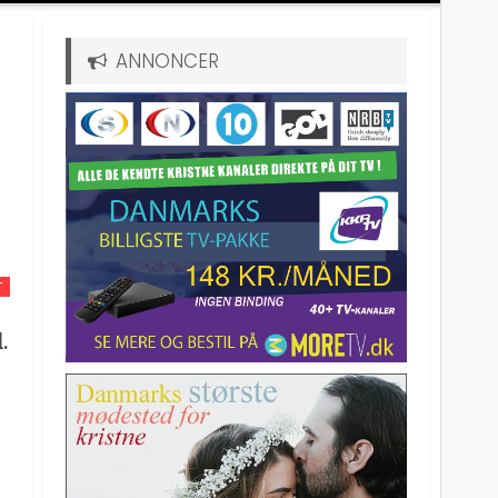
ANNONCER
T
.