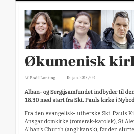
Økumenisk kirk
19. jan. 2018/03
Af
Bodil Lanting
Alban- og Sergijsamfundet indbyder til de
18.30 med start fra Skt. Pauls kirke i Nybod
Fra den evangelisk-lutherske Skt. Pauls Ki
Ansgar domkirke (romersk-katolsk), St Alex
Alban’s Church (anglikansk), før den slutt