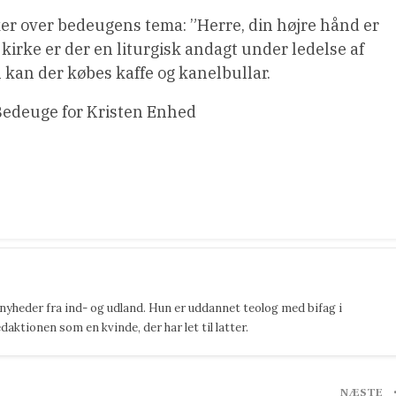
ker over bedeugens tema: ”Herre, din højre hånd er
 kirke er der en liturgisk andagt under ledelse af
 kan der købes kaffe og kanelbullar.
edeuge for Kristen Enhed
 nyheder fra ind- og udland. Hun er uddannet teolog med bifag i
ktionen som en kvinde, der har let til latter.
NÆSTE