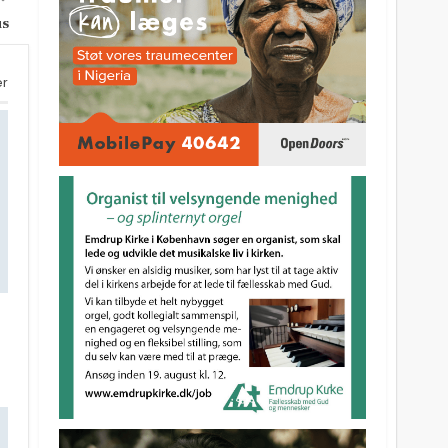
us
er