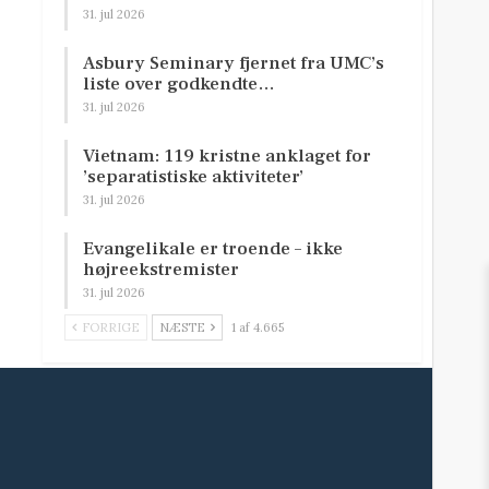
31. jul 2026
Asbury Seminary fjernet fra UMC’s
liste over godkendte…
31. jul 2026
Vietnam: 119 kristne anklaget for
’separatistiske aktiviteter’
31. jul 2026
Evangelikale er troende – ikke
højreekstremister
31. jul 2026
FORRIGE
NÆSTE
1 af 4.665