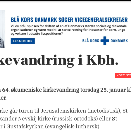
evandring i Kbh.
KORT NY
n 64. økumeniske kirkevandring torsdag 25. januar kl
er.
rke går turen til Jerusalemskirken (metodistisk), St
ander Nevskij kirke (russisk-ortodoks) eller St
er i Gustafskyrkan (evangelisk-luthersk).