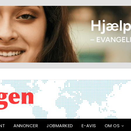
NT
ANNONCER
JOBMARKED
E-AVIS
OM OS