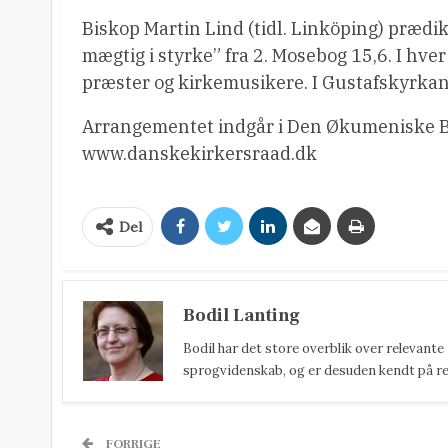
Biskop Martin Lind (tidl. Linköping) prædi
mægtig i styrke” fra 2. Mosebog 15,6. I hver
præster og kirkemusikere. I Gustafskyrkan
Arrangementet indgår i Den Økumeniske B
www.danskekirkersraad.dk
Del
Bodil Lanting
Bodil har det store overblik over relevante
sprogvidenskab, og er desuden kendt på reda
FORRIGE