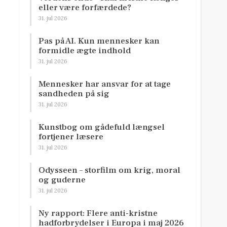
eller være forfærdede?
31. jul 2026
Pas på AI. Kun mennesker kan
formidle ægte indhold
31. jul 2026
Mennesker har ansvar for at tage
sandheden på sig
31. jul 2026
Kunstbog om gådefuld længsel
fortjener læsere
31. jul 2026
Odysseen – storfilm om krig, moral
og guderne
31. jul 2026
Ny rapport: Flere anti-kristne
hadforbrydelser i Europa i maj 2026