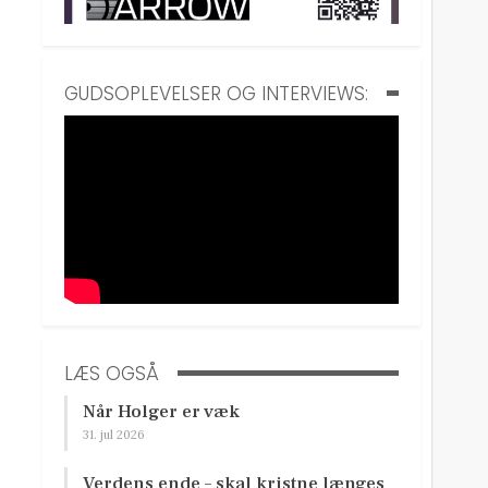
GUDSOPLEVELSER OG INTERVIEWS:
LÆS OGSÅ
Når Holger er væk
31. jul 2026
Verdens ende – skal kristne længes