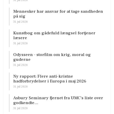
31. jul 2026
Mennesker har ansvar for at tage sandheden
på sig
31. jul 2026
Kunstbog om gådefuld længsel fortjener
læsere
31. jul 2026
Odysseen – storfilm om krig, moral og
guderne
31. jul 2026
Ny rapport: Flere anti-kristne
hadforbrydelser i Europa i maj 2026
31. jul 2026
Asbury Seminary fjernet fra UMC’s liste over
godkendte…
31. jul 2026