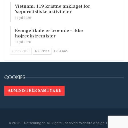
Vietnam: 119 kristne anklaget for
’separatistiske aktiviteter’
31. jul 2026
Evangelikale er troende – ikke
højreekstremister
31. jul 2026
FORRIGE
NÆSTE
1 af 4.665
COOKIES
ADMINISTRÉR SAMTYKKE
© 2026 - Udfordringen. All Rights Reserved.
Website design:
Engedal