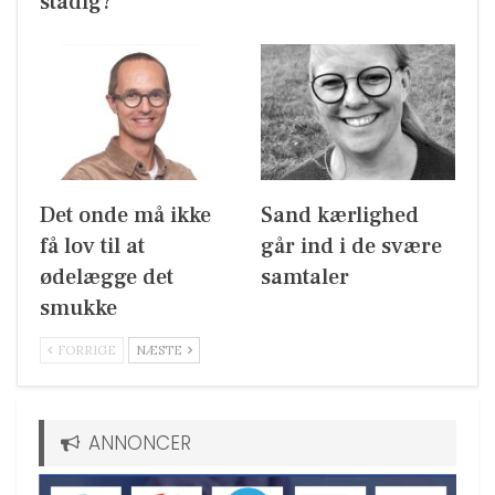
stadig?
Det onde må ikke
Sand kærlighed
få lov til at
går ind i de svære
ødelægge det
samtaler
smukke
FORRIGE
NÆSTE
ANNONCER