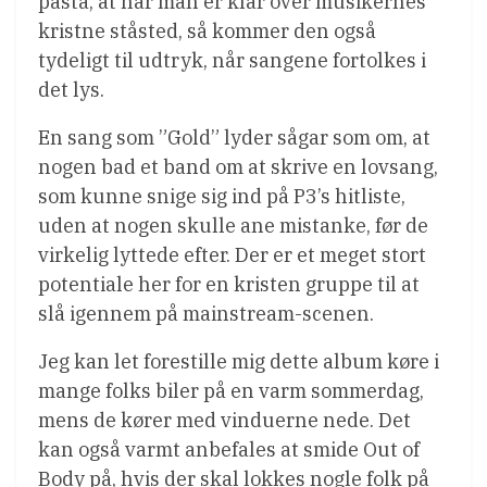
påstå, at når man er klar over musikernes
kristne ståsted, så kommer den også
tydeligt til udtryk, når sangene fortolkes i
det lys.
En sang som ”Gold” lyder sågar som om, at
nogen bad et band om at skrive en lovsang,
som kunne snige sig ind på P3’s hitliste,
uden at nogen skulle ane mistanke, før de
virkelig lyttede efter. Der er et meget stort
potentiale her for en kristen gruppe til at
slå igennem på mainstream-scenen.
Jeg kan let forestille mig dette album køre i
mange folks biler på en varm sommerdag,
mens de kører med vinduerne nede. Det
kan også varmt anbefales at smide Out of
Body på, hvis der skal lokkes nogle folk på