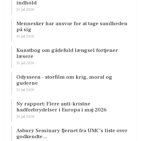
indhold
31. jul 2026
Mennesker har ansvar for at tage sandheden
på sig
31. jul 2026
Kunstbog om gådefuld længsel fortjener
læsere
31. jul 2026
Odysseen – storfilm om krig, moral og
guderne
31. jul 2026
Ny rapport: Flere anti-kristne
hadforbrydelser i Europa i maj 2026
31. jul 2026
Asbury Seminary fjernet fra UMC’s liste over
godkendte…