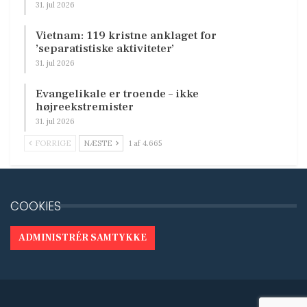
31. jul 2026
Vietnam: 119 kristne anklaget for
’separatistiske aktiviteter’
31. jul 2026
Evangelikale er troende – ikke
højreekstremister
31. jul 2026
FORRIGE
NÆSTE
1 af 4.665
COOKIES
ADMINISTRÉR SAMTYKKE