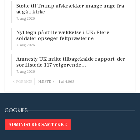
Støtte til Trump afskrækker mange unge fra
at gå i kirke
7. aug 2026
Nyt tegn på stille vækkelse i UK: Flere
soldater opsøger feltpræsterne
7. aug 2026
Amnesty UK måtte tilbagekalde rapport, der
sortlistede 117 velgørende…
7. aug 2026
FORRIGE
NÆSTE
1 af 4.668
COOKIES
ADMINISTRÉR SAMTYKKE