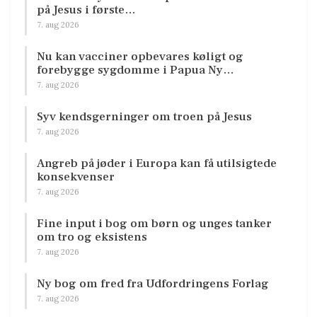
på Jesus i første…
7. aug 2026
Nu kan vacciner opbevares køligt og
forebygge sygdomme i Papua Ny…
7. aug 2026
Syv kendsgerninger om troen på Jesus
7. aug 2026
Angreb på jøder i Europa kan få utilsigtede
konsekvenser
7. aug 2026
Fine input i bog om børn og unges tanker
om tro og eksistens
7. aug 2026
Ny bog om fred fra Udfordringens Forlag
7. aug 2026