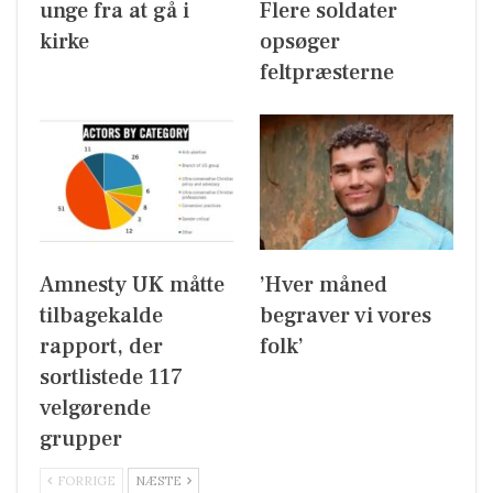
unge fra at gå i
Flere soldater
kirke
opsøger
feltpræsterne
Amnesty UK måtte
’Hver måned
tilbagekalde
begraver vi vores
rapport, der
folk’
sortlistede 117
velgørende
grupper
FORRIGE
NÆSTE