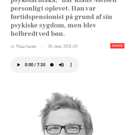
psykofarmaka,” har Klaus Nielsen
personligt oplevet. Han var
førtidspensionist på grund af sin
psykiske sygdom, men blev
helbredt ved bøn.
NAVNE
26. mar. 2021/12
Af
Tina Varde