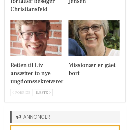
forfatter besøger
Jensen
Christiansfeld
Retten til Liv
Missionær er gået
ansætter to nye
bort
ungdomssekretærer
FORRIGE
NÆSTE
ANNONCER