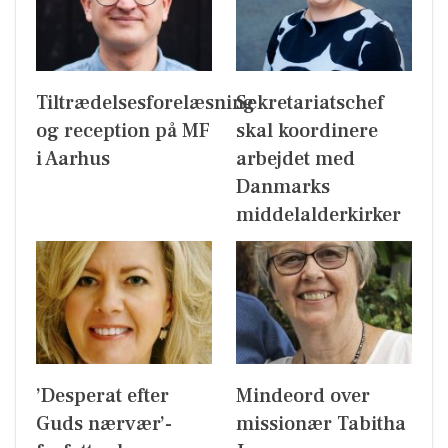
Tiltrædelsesforelæsning
Sekretariatschef
og reception på MF
skal koordinere
i Aarhus
arbejdet med
Danmarks
middelalderkirker
’Desperat efter
Mindeord over
Guds nærvær’-
missionær Tabitha