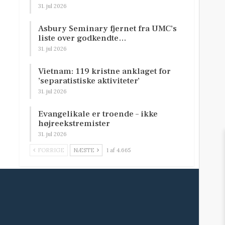
31. jul 2026
Asbury Seminary fjernet fra UMC’s
liste over godkendte…
31. jul 2026
Vietnam: 119 kristne anklaget for
’separatistiske aktiviteter’
31. jul 2026
Evangelikale er troende – ikke
højreekstremister
31. jul 2026
FORRIGE
NÆSTE
1 af 4.665