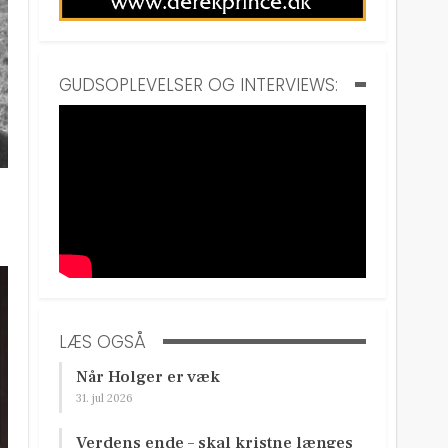
GUDSOPLEVELSER OG INTERVIEWS:
LÆS OGSÅ
Når Holger er væk
31. jul 2026
Verdens ende – skal kristne længes