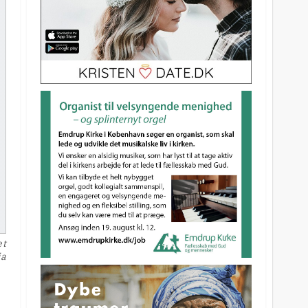
et
ia