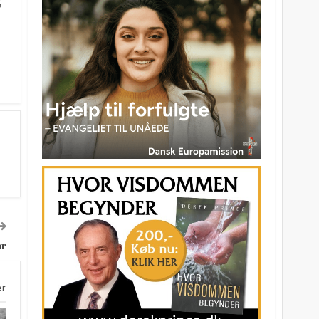
;
år
er