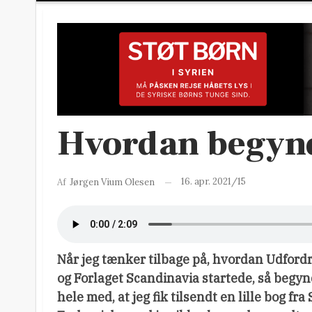
Hvordan begynd
16. apr. 2021/15
Af
Jørgen Vium Olesen
Når jeg tænker tilbage på, hvordan Udford
og Forlaget Scandinavia startede, så begyn
hele med, at jeg fik tilsendt en lille bog fra 