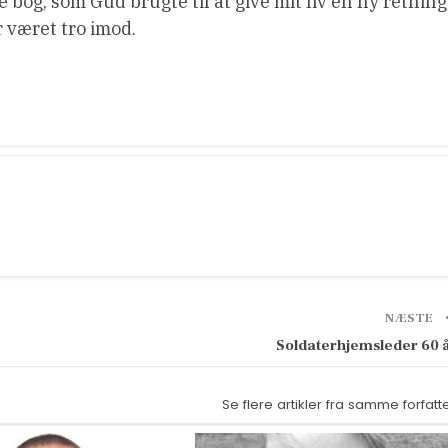
 bog, som Gud brugte til at give mit liv en ny retning
 været tro imod.
NÆSTE
Soldaterhjemsleder 60 
Se flere artikler fra samme forfatt