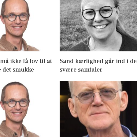
å ikke få lov til at
Sand kærlighed går ind i de
 det smukke
svære samtaler