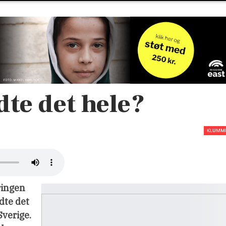
te det hele?
KLUMM
ringen
dte det
Sverige.