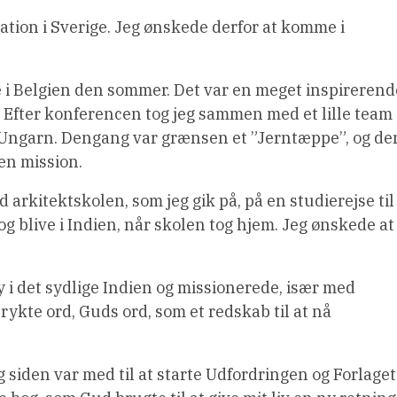
ation i Sverige. Jeg ønskede derfor at komme i
e i Belgien den sommer. Det var en meget inspirerend
 Efter konferencen tog jeg sammen med et lille team
l Ungarn. Dengang var grænsen et ”Jerntæppe”, og de
en mission.
 arkitektskolen, som jeg gik på, på en studierejse til
og blive i Indien, når skolen tog hjem. Jeg ønskede at
sby i det sydlige Indien og missionerede, især med
 trykte ord, Guds ord, som et redskab til at nå
eg siden var med til at starte Udfordringen og Forlaget