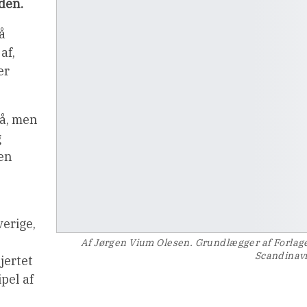
den.
å
af,
er
tå, men
g
 en
verige,
Af Jørgen Vium Olesen. Grundlægger af Forlag
Scandinav
jertet
ipel af