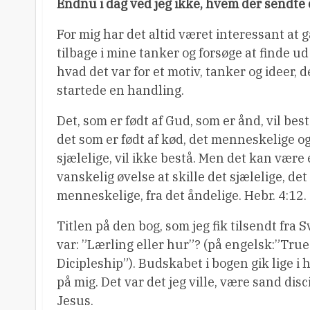
Endnu i dag ved jeg ikke, hvem der sendte 
For mig har det altid været interessant at g
tilbage i mine tanker og forsøge at finde ud 
hvad det var for et motiv, tanker og ideer, d
startede en handling.
Det, som er født af Gud, som er ånd, vil bes
det som er født af kød, det menneskelige o
sjælelige, vil ikke bestå. Men det kan være
vanskelig øvelse at skille det sjælelige, det
menneskelige, fra det åndelige. Hebr. 4:12.
Titlen på den bog, som jeg fik tilsendt fra S
var: ”Lærling eller hur”? (på engelsk:”True
Dicipleship”). Budskabet i bogen gik lige i h
på mig. Det var det jeg ville, være sand disc
Jesus.