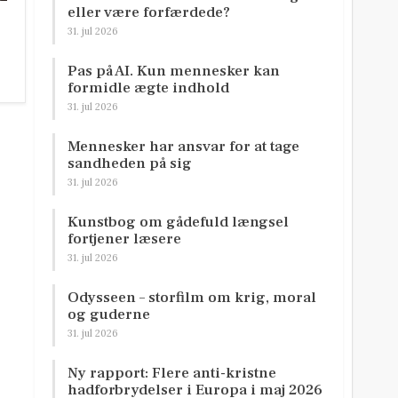
eller være forfærdede?
31. jul 2026
Pas på AI. Kun mennesker kan
formidle ægte indhold
31. jul 2026
Mennesker har ansvar for at tage
sandheden på sig
31. jul 2026
Kunstbog om gådefuld længsel
fortjener læsere
31. jul 2026
Odysseen – storfilm om krig, moral
og guderne
31. jul 2026
Ny rapport: Flere anti-kristne
hadforbrydelser i Europa i maj 2026