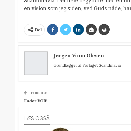
Scandinavia. Det hele begyndte med en lille
en vision som jeg siden, ved Guds nåde, har
Del
Jørgen Vium Olesen
Grundlægger af Forlaget Scandinavia
FORRIGE
Fader VOR!
LÆS OGSÅ