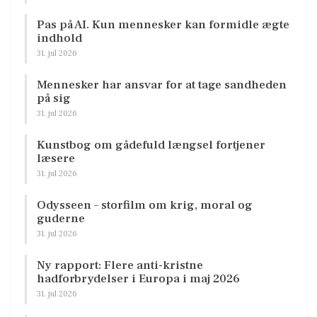
Pas på AI. Kun mennesker kan formidle ægte
indhold
31. jul 2026
Mennesker har ansvar for at tage sandheden
på sig
31. jul 2026
Kunstbog om gådefuld længsel fortjener
læsere
31. jul 2026
Odysseen – storfilm om krig, moral og
guderne
31. jul 2026
Ny rapport: Flere anti-kristne
hadforbrydelser i Europa i maj 2026
31. jul 2026