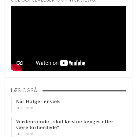
LÆS OGSÅ
Når Holger er væk
31. jul 2026
Verdens ende – skal kristne længes eller
være forfærdede?
31. jul 2026