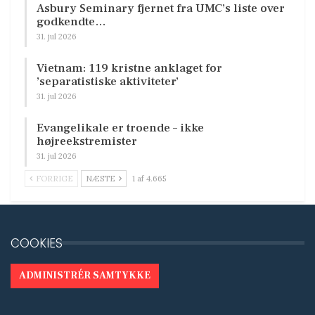
Asbury Seminary fjernet fra UMC’s liste over
godkendte…
31. jul 2026
Vietnam: 119 kristne anklaget for
’separatistiske aktiviteter’
31. jul 2026
Evangelikale er troende – ikke
højreekstremister
31. jul 2026
FORRIGE
NÆSTE
1 af 4.665
COOKIES
ADMINISTRÉR SAMTYKKE