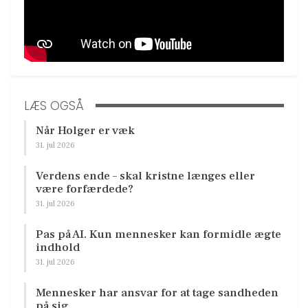
LÆS OGSÅ
Når Holger er væk
31. jul 2026
Verdens ende – skal kristne længes eller
være forfærdede?
31. jul 2026
Pas på AI. Kun mennesker kan formidle ægte
indhold
31. jul 2026
Mennesker har ansvar for at tage sandheden
på sig