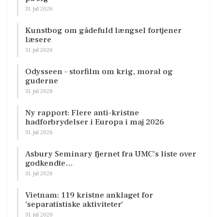
31. jul 2026
Kunstbog om gådefuld længsel fortjener
læsere
31. jul 2026
Odysseen – storfilm om krig, moral og
guderne
31. jul 2026
Ny rapport: Flere anti-kristne
hadforbrydelser i Europa i maj 2026
31. jul 2026
Asbury Seminary fjernet fra UMC’s liste over
godkendte…
31. jul 2026
Vietnam: 119 kristne anklaget for
’separatistiske aktiviteter’
31. jul 2026