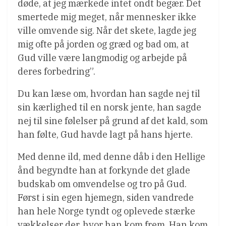
døde, at jeg mærkede intet ondt begær. Det
smertede mig meget, når mennesker ikke
ville omvende sig. Når det skete, lagde jeg
mig ofte på jorden og græd og bad om, at
Gud ville være langmodig og arbejde på
deres forbedring”.
Du kan læse om, hvordan han sagde nej til
sin kærlighed til en norsk jente, han sagde
nej til sine følelser på grund af det kald, som
han følte, Gud havde lagt på hans hjerte.
Med denne ild, med denne dåb i den Hellige
ånd begyndte han at forkynde det glade
budskab om omvendelse og tro på Gud.
Først i sin egen hjemegn, siden vandrede
han hele Norge tyndt og oplevede stærke
vækkelser der, hvor han kom frem. Han kom