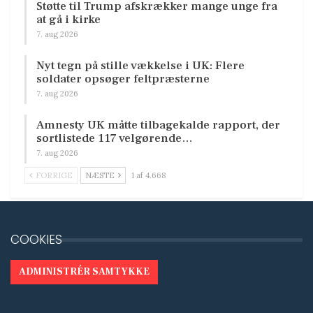
Støtte til Trump afskrækker mange unge fra
at gå i kirke
7. aug 2026
Nyt tegn på stille vækkelse i UK: Flere
soldater opsøger feltpræsterne
7. aug 2026
Amnesty UK måtte tilbagekalde rapport, der
sortlistede 117 velgørende…
7. aug 2026
FORRIGE
NÆSTE
1 af 4.668
COOKIES
ADMINISTRÉR SAMTYKKE