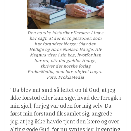
Den norske historiker Karsten Alnæs
har sagt, at der er to personer, som
har forandret Norge: Olav den
Hellige og Hans Nielsen Hauge. Alv
Magnus viser i sin bog, hvorfor han
har ret, når det gælder Hauge,
skriver det norske forlag
ProklaMedia, som har udgivet bogen.
Foto: ProklaMedia
”Da blev mit sind så løftet op til Gud, at jeg
ikke forstod eller kan sige, hvad der foregik i
min sjæl; for jeg var uden for mig selv. Da
først min forstand fik samlet sig, angrede
jeg, at jeg ikke havde tjent den kære og over
alting gode Gud, for nu syntes jeg, ingenting