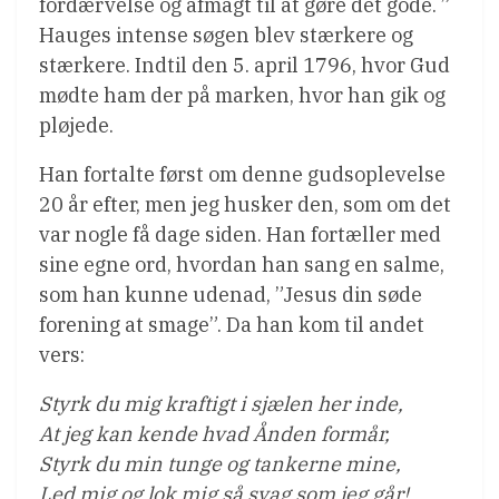
fordærvelse og afmagt til at gøre det gode. ”
Hauges intense søgen blev stærkere og
stærkere. Indtil den 5. april 1796, hvor Gud
mødte ham der på marken, hvor han gik og
pløjede.
Han fortalte først om denne gudsoplevelse
20 år efter, men jeg husker den, som om det
var nogle få dage siden. Han fortæller med
sine egne ord, hvordan han sang en salme,
som han kunne udenad, ”Jesus din søde
forening at smage”. Da han kom til andet
vers:
Styrk du mig kraftigt i sjælen her inde,
At jeg kan kende hvad Ånden formår,
Styrk du min tunge og tankerne mine,
Led mig og lok mig så svag som jeg går!