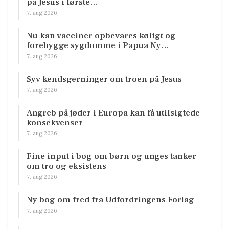
på Jesus i første…
7. aug 2026
Nu kan vacciner opbevares køligt og
forebygge sygdomme i Papua Ny…
7. aug 2026
Syv kendsgerninger om troen på Jesus
7. aug 2026
Angreb på jøder i Europa kan få utilsigtede
konsekvenser
7. aug 2026
Fine input i bog om børn og unges tanker
om tro og eksistens
7. aug 2026
Ny bog om fred fra Udfordringens Forlag
7. aug 2026