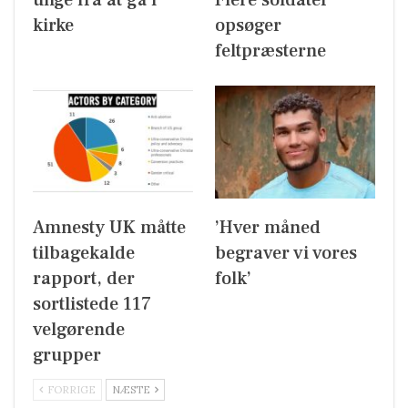
unge fra at gå i
Flere soldater
kirke
opsøger
feltpræsterne
Amnesty UK måtte
’Hver måned
tilbagekalde
begraver vi vores
rapport, der
folk’
sortlistede 117
velgørende
grupper
FORRIGE
NÆSTE