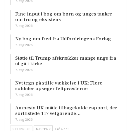
7. aug 2026
Fine input i bog om børn og unges tanker
om tro og eksistens
7. aug 2026
Ny bog om fred fra Udfordringens Forlag
7. aug 2026
Støtte til Trump afskrækker mange unge fra
at gå i kirke
7. aug 2026
Nyt tegn på stille vækkelse i UK: Flere
soldater opsøger feltpræsterne
7. aug 2026
Amnesty UK måtte tilbagekalde rapport, der
sortlistede 117 velgørende…
7. aug 2026
FORRIGE
NÆSTE
1 af 4.668