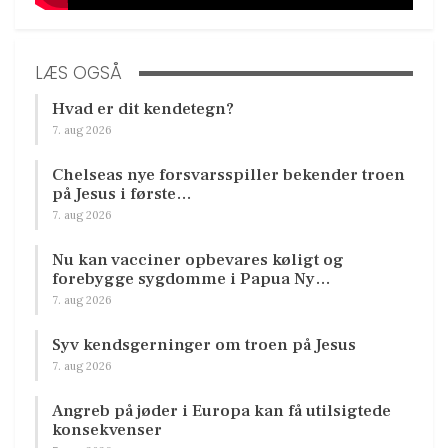
LÆS OGSÅ
Hvad er dit kendetegn?
7. aug 2026
Chelseas nye forsvarsspiller bekender troen
på Jesus i første…
7. aug 2026
Nu kan vacciner opbevares køligt og
forebygge sygdomme i Papua Ny…
7. aug 2026
Syv kendsgerninger om troen på Jesus
7. aug 2026
Angreb på jøder i Europa kan få utilsigtede
konsekvenser