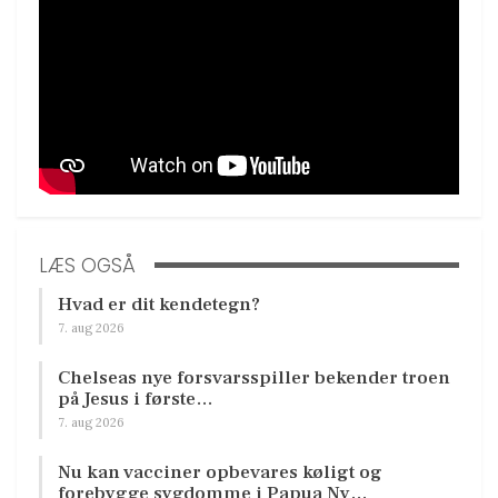
LÆS OGSÅ
Hvad er dit kendetegn?
7. aug 2026
Chelseas nye forsvarsspiller bekender troen
på Jesus i første…
7. aug 2026
Nu kan vacciner opbevares køligt og
forebygge sygdomme i Papua Ny…