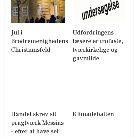
Jul i
Udfordringens
Brødremenighedens
læsere er trofaste,
Christiansfeld
tværkirkelige og
gavmilde
Händel skrev sit
Klimadebatten
pragtværk Messias
– efter at have set