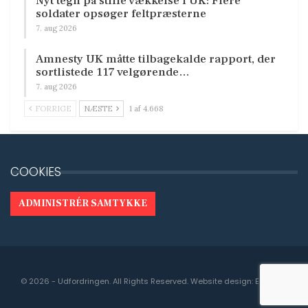
Nyt tegn på stille vækkelse i UK: Flere
soldater opsøger feltpræsterne
7. aug 2026
Amnesty UK måtte tilbagekalde rapport, der
sortlistede 117 velgørende…
7. aug 2026
FORRIGE
NÆSTE
1 af 4.668
COOKIES
ADMINISTRÉR SAMTYKKE
© 2026 - Udfordringen. All Rights Reserved.
Website design:
Engedal