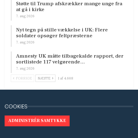
Støtte til Trump afskrækker mange unge fra
at gå i kirke
7. aug 2026
Nyt tegn på stille vækkelse i UK: Flere
soldater opsøger feltpræsterne
7. aug 2026
Amnesty UK måtte tilbagekalde rapport, der
sortlistede 117 velgørende…
7. aug 2026
FORRIGE
NÆSTE
1 af 4.668
COOKIES
ADMINISTRÉR SAMTYKKE