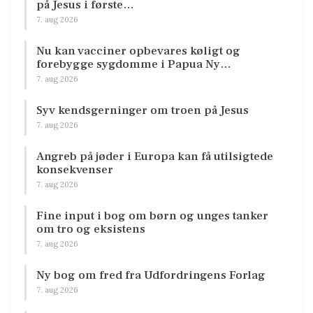
på Jesus i første…
7. aug 2026
Nu kan vacciner opbevares køligt og
forebygge sygdomme i Papua Ny…
7. aug 2026
Syv kendsgerninger om troen på Jesus
7. aug 2026
Angreb på jøder i Europa kan få utilsigtede
konsekvenser
7. aug 2026
Fine input i bog om børn og unges tanker
om tro og eksistens
7. aug 2026
Ny bog om fred fra Udfordringens Forlag
7. aug 2026