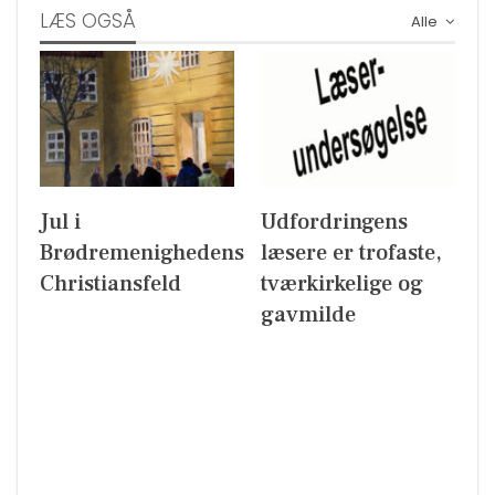
LÆS OGSÅ
Alle
Jul i
Udfordringens
Brødremenighedens
læsere er trofaste,
Christiansfeld
tværkirkelige og
gavmilde