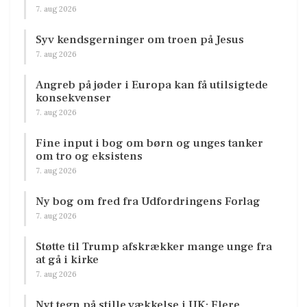
7. aug 2026
Syv kendsgerninger om troen på Jesus
7. aug 2026
Angreb på jøder i Europa kan få utilsigtede
konsekvenser
7. aug 2026
Fine input i bog om børn og unges tanker
om tro og eksistens
7. aug 2026
Ny bog om fred fra Udfordringens Forlag
7. aug 2026
Støtte til Trump afskrækker mange unge fra
at gå i kirke
7. aug 2026
Nyt tegn på stille vækkelse i UK: Flere