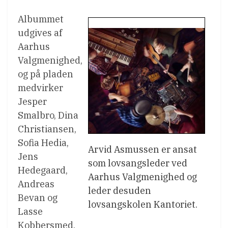
Albummet
udgives af
Aarhus
Valgmenighed,
og på pladen
medvirker
Jesper
Smalbro, Dina
Christiansen,
Sofia Hedia,
Arvid Asmussen er ansat
Jens
som lovsangsleder ved
Hedegaard,
Aarhus Valgmenighed og
Andreas
leder desuden
Bevan og
lovsangskolen Kantoriet.
Lasse
Kobbersmed.