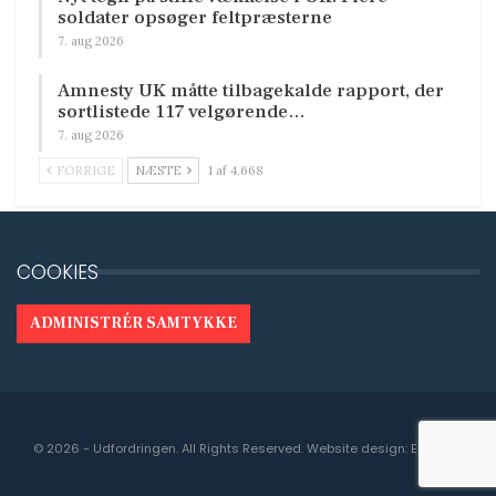
soldater opsøger feltpræsterne
7. aug 2026
Amnesty UK måtte tilbagekalde rapport, der
sortlistede 117 velgørende…
7. aug 2026
FORRIGE
NÆSTE
1 af 4.668
COOKIES
ADMINISTRÉR SAMTYKKE
© 2026 - Udfordringen. All Rights Reserved.
Website design:
Engedal