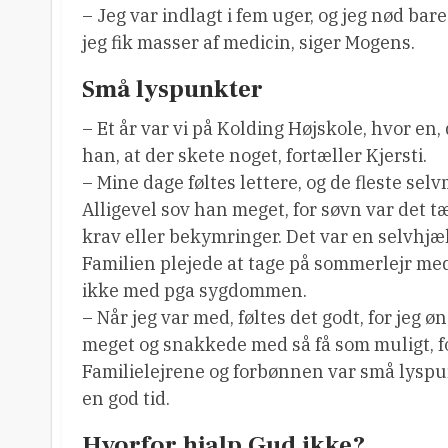
– Jeg var indlagt i fem uger, og jeg nød bar
jeg fik masser af medicin, siger Mogens.
Små lyspunkter
– Et år var vi på Kolding Højskole, hvor en
han, at der skete noget, fortæller Kjersti.
– Mine dage føltes lettere, og de fleste se
Alligevel sov han meget, for søvn var det 
krav eller bekymringer. Det var en selvhjæl
Familien plejede at tage på sommerlejr m
ikke med pga sygdommen.
– Når jeg var med, føltes det godt, for je
meget og snakkede med så få som muligt, f
Familielejrene og forbønnen var små lysp
en god tid.
Hvorfor hjalp Gud ikke?