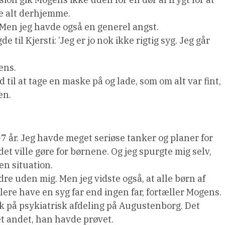
e alt derhjemme.
t. Men jeg havde også en generel angst.
e til Kjersti: ’Jeg er jo nok ikke rigtig syg. Jeg går
ens.
d til at tage en maske på og lade, som om alt var fint,
en.
7 år. Jeg havde meget seriøse tanker og planer for
et ville gøre for børnene. Og jeg spurgte mig selv,
en situation.
dre uden mig. Men jeg vidste også, at alle børn af
ere have en syg far end ingen far, fortæller Mogens.
 på psykiatrisk afdeling på Augustenborg. Det
et andet, han havde prøvet.