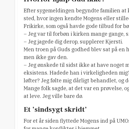
Efter sygemeldingen begyndte familien at 
sted, hvor ingen kendte Mogens eller stille
Frikirke, som også havde gode tilbud for b
– Jeg var til forbøn i kirken mange gange, 
– Jeg jagede dig derop, supplerer Kjersti.
Men troen på Guds godhed blev sat på en h
men ikke gav den.
– Jeg ønskede til sidst ikke at have noget
eksistens. Hadede han i virkeligheden mig?
løfter? Jeg følte mig dårligt behandlet, og
Mange folk sagde, at det var en prøvelse, 
at leve. Jeg ville bare dø.
Et ’sindsygt skridt’
For et år siden flyttede Mogens ind på UMO
for mange konflikter i hjemmet.