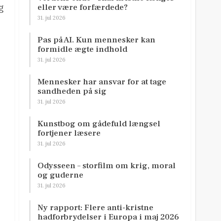
eller være forfærdede?
g
31. jul 2026
Pas på AI. Kun mennesker kan
formidle ægte indhold
31. jul 2026
Mennesker har ansvar for at tage
sandheden på sig
31. jul 2026
Kunstbog om gådefuld længsel
fortjener læsere
31. jul 2026
Odysseen – storfilm om krig, moral
og guderne
31. jul 2026
Ny rapport: Flere anti-kristne
hadforbrydelser i Europa i maj 2026