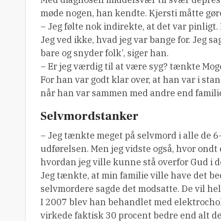
møde nogen, han kendte. Kjersti måtte gør
– Jeg følte nok indirekte, at det var pinlig
Jeg ved ikke, hvad jeg var bange for. Jeg sagd
bare og snyder folk’, siger han.
– Er jeg værdig til at være syg? tænkte Mog
For han var godt klar over, at han var i stan
når han var sammen med andre end famili
Selvmordstanker
– Jeg tænkte meget på selvmord i alle de 6-
udførelsen. Men jeg vidste også, hvor ondt d
hvordan jeg ville kunne stå overfor Gud i d
Jeg tænkte, at min familie ville have det be
selvmordere sagde det modsatte. De vil hell
I 2007 blev han behandlet med elektrochok
virkede faktisk 30 procent bedre end alt d