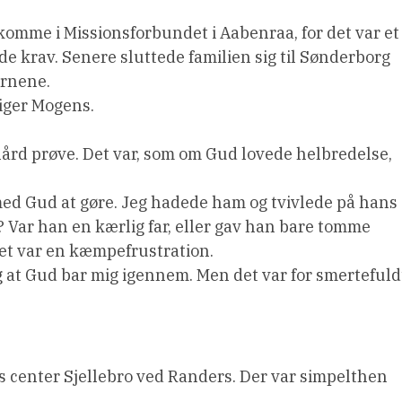
komme i Missionsforbundet i Aabenraa, for det var et
de krav. Senere sluttede familien sig til Sønderborg
ørnene.
siger Mogens.
ård prøve. Det var, som om Gud lovede helbredelse,
 med Gud at gøre. Jeg hadede ham og tvivlede på hans
 Var han en kærlig far, eller gav han bare tomme
 det var en kæmpefrustration.
og at Gud bar mig igennem. Men det var for smertefuld
s center Sjellebro ved Randers. Der var simpelthen