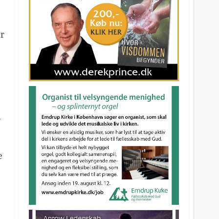
er
n
e