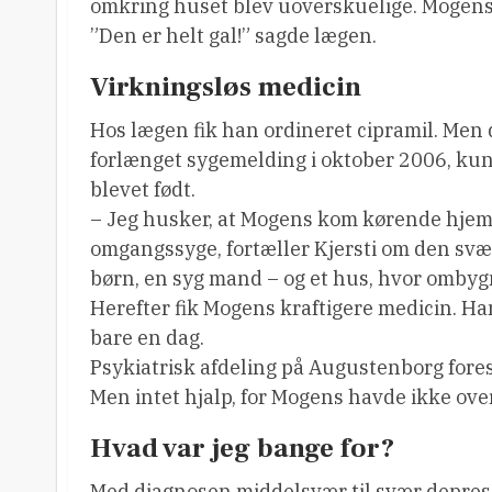
omkring huset blev uoverskuelige. Mogens f
”Den er helt gal!” sagde lægen.
Virkningsløs medicin
Hos lægen fik han ordineret cipramil. Men d
forlænget sygemelding i oktober 2006, kun 
blevet født.
– Jeg husker, at Mogens kom kørende hjem s
omgangssyge, fortæller Kjersti om den svær
børn, en syg mand – og et hus, hvor ombygn
Herefter fik Mogens kraftigere medicin. Ha
bare en dag.
Psykiatrisk afdeling på Augustenborg fore
Men intet hjalp, for Mogens havde ikke over
Hvad var jeg bange for?
Med diagnosen middelsvær til svær depressi