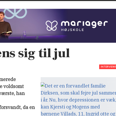
 sig til jul
INTERVIEW
imerede
de voldsomt
 værste, han
 forsvandt, da en