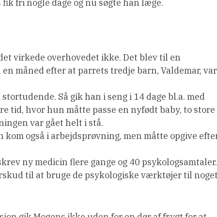
ik fri nogle dage og nu søgte han læge.
et virkede overhovedet ikke. Det blev til en
en måned efter at parrets tredje barn, Valdemar, var
tortudende. Så gik han i seng i 14 dage bl.a. med
e tid, hvor hun måtte passe en nyfødt baby, to store
ingen var gået helt i stå.
n kom også i arbejdsprøvning, men måtte opgive efte
skrev ny medicin flere gange og 40 psykologsamtaler.
skud til at bruge de psykologiske værktøjer til noget
on gik Mogens ikke uden for en dør af frygt for at