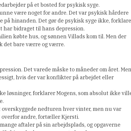
edarbejder på et bosted for psykisk syge.
g kunne være noget for andre. Det var psykisk hårdere
på hinanden. Det gør de psykisk syge ikke, forklar
t har bidraget til hans depression.
ilien købte hus, og sønnen Villads kom til. Men der
k det bare værre og værre.
depression. Det varede måske to måneder om året. Me
igt, hvis der var konflikter på arbejdet eller
ke løsninger, forklarer Mogens, som absolut ikke vill
e.
det overskyggede nedturen hver vinter, men nu var
overfor andre, fortæller Kjersti.
e mange aftaler på sin arbejdsplads, og opgaverne