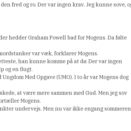
e den fred og ro. Der var ingen krav. Jeg kunne sove, o
, der hedder Graham Powell bad for Mogens. Da følte
lvmordstanker var væk, forklarer Mogens.
tætteste, han kunne komme på at dø. Der var ingen
p og en flugt.
ed Ungdom Med Opgave (UMO). I to år var Mogens dog
g ønskede, at være mere sammen med Gud. Men jeg sov
ortæller Mogens.
unkter undervejs. Men nu var ikke engang sommeren