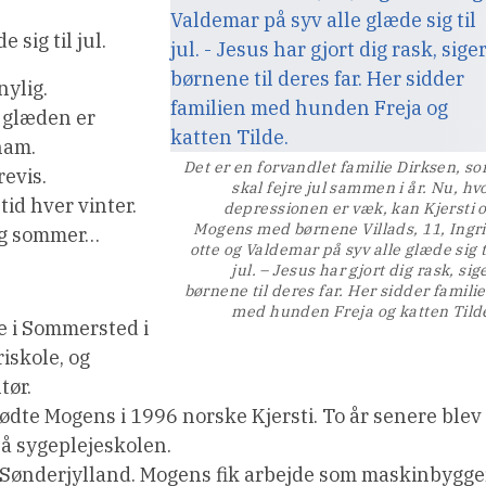
 sig til jul.
nylig.
 glæden er
ham.
Det er en forvandlet familie Dirksen, s
revis.
skal fejre jul sammen i år. Nu, hv
id hver vinter.
depressionen er væk, kan Kjersti 
Mogens med børnene Villads, 11, Ingr
 og sommer…
otte og Valdemar på syv alle glæde sig t
jul. – Jesus har gjort dig rask, sig
børnene til deres far. Her sidder famili
med hunden Freja og katten Tild
ie i Sommersted i
riskole, og
tør.
ødte Mogens i 1996 norske Kjersti. To år senere blev
på sygeplejeskolen.
p i Sønderjylland. Mogens fik arbejde som maskinbygge