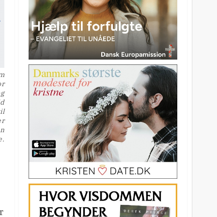
om
or
og
id
il
er
en
e.
r