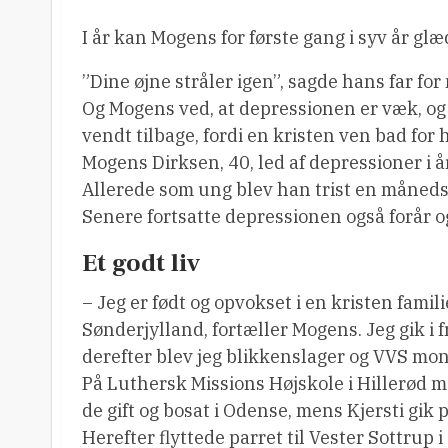
I år kan Mogens for første gang i syv år glæde
”Dine øjne stråler igen”, sagde hans far for 
Og Mogens ved, at depressionen er væk, og
vendt tilbage, fordi en kristen ven bad for 
Mogens Dirksen, 40, led af depressioner i å
Allerede som ung blev han trist en månedst
Senere fortsatte depressionen også forår
Et godt liv
– Jeg er født og opvokset i en kristen famil
Sønderjylland, fortæller Mogens. Jeg gik i f
derefter blev jeg blikkenslager og VVS mon
På Luthersk Missions Højskole i Hillerød m
de gift og bosat i Odense, mens Kjersti gik 
Herefter flyttede parret til Vester Sottru