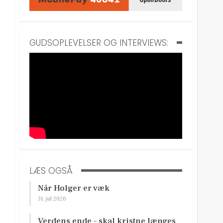
GUDSOPLEVELSER OG INTERVIEWS:
LÆS OGSÅ
Når Holger er væk
31. jul 2026
Verdens ende – skal kristne længes