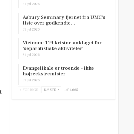
31. jul 2026
Asbury Seminary fjernet fra UMC’s
liste over godkendte…
31. jul 2026
Vietnam: 119 kristne anklaget for
’separatistiske aktiviteter’
31. jul 2026
Evangelikale er troende – ikke
højreekstremister
31. jul 2026
FORRIGE
NÆSTE
1 af 4.665
t