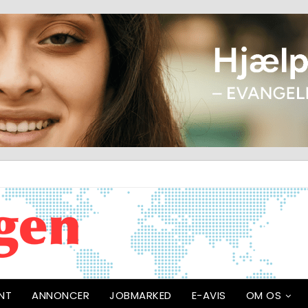
NT
ANNONCER
JOBMARKED
E-AVIS
OM OS