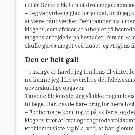
i et år. Senere fik han et drømmejob som m
– Jeg var virkelig glad for jobbet, fordi je
at være håndværker. Der tramper man mere 
Mogens, som afviser, at arbejdet på bostede
Mogens arbejdede på bostedet i fem år. Fam
skulle gøres meget ved huset, og Mogens fi
Den er helt gal!
– I mange år havde jeg tendens til vinter
nu kunne jeg ikke overskue det følelsesmæss
uoverskuelige opgaver.
Tingene blokerede. Jeg så ikke nogen logis
til læge. Han havde bare brug for mere hvil
– Før børnene kom, tog vi på skiferie, og 
Mogens træt af livet og reagerede voldsomt 
Problemet viste sig bl.a. ved, at han glemt