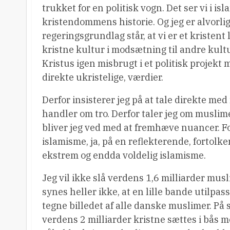
trukket for en politisk vogn. Det ser vi i is
kristendommens historie. Og jeg er alvorlig
regeringsgrundlag står, at vi er et kristen
kristne kultur i modsætning til andre kultu
Kristus igen misbrugt i et politisk projekt m
direkte ukristelige, værdier.
Derfor insisterer jeg på at tale direkte me
handler om tro. Derfor taler jeg om muslim
bliver jeg ved med at fremhæve nuancer. For
islamisme, ja, på en reflekterende, fortolk
ekstrem og endda voldelig islamisme.
Jeg vil ikke slå verdens 1,6 milliarder mus
synes heller ikke, at en lille bande util
tegne billedet af alle danske muslimer. På 
verdens 2 milliarder kristne sættes i bås m