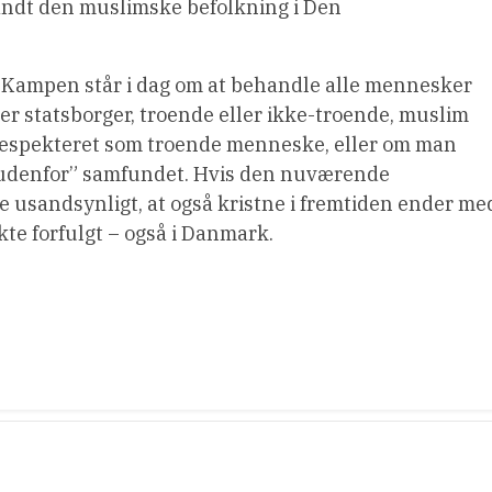
landt den muslimske befolkning i Den
d. Kampen står i dag om at behandle alle mennesker
ler statsborger, troende eller ikke-troende, muslim
 respekteret som troende menneske, eller om man
 ”udenfor” samfundet. Hvis den nuværende
ke usandsynligt, at også kristne i fremtiden ender me
kte forfulgt – også i Danmark.