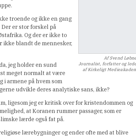
uppe.
ikke troende og ikke en gang
Der er stor forskel på
tafrika. Og der er ikke to
ler ikke blandt de mennesker,
Af Svend Løbn
Journalist, forfatter og led
o da, jeg holder en sund
af Kirkeligt Medieakade
r vist meget normalt at være
sig i armene på hvem som
gerne udvikle deres analytiske sans, ikke?
slam, ligesom jeg er kritisk over for kristendommen og
mmelighed, at Koranen rummer passager, som er
imske lærde også fat på.
 religiøse lærebygninger og ender ofte med at blive