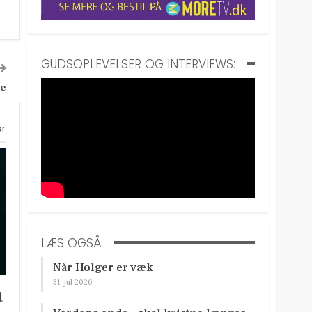
GUDSOPLEVELSER OG INTERVIEWS:
se
er
LÆS OGSÅ
Når Holger er væk
31. jul 2026
t