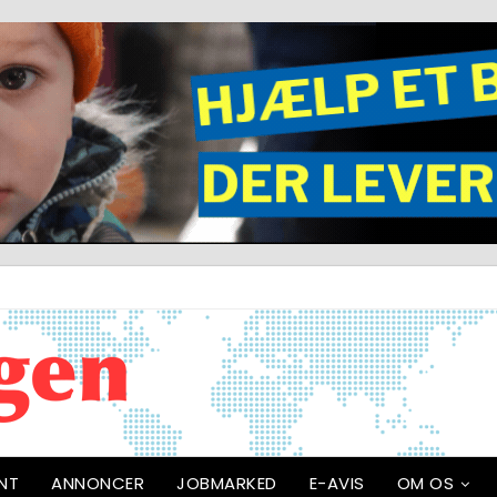
NT
ANNONCER
JOBMARKED
E-AVIS
OM OS