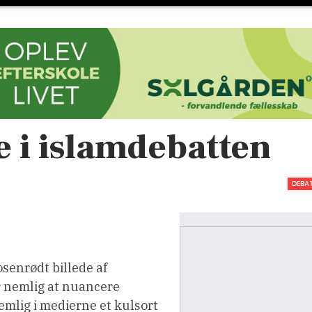
 i islamdebatten
DEBA
osenrødt billede af
er nemlig at nuancere
emlig i medierne et kulsort