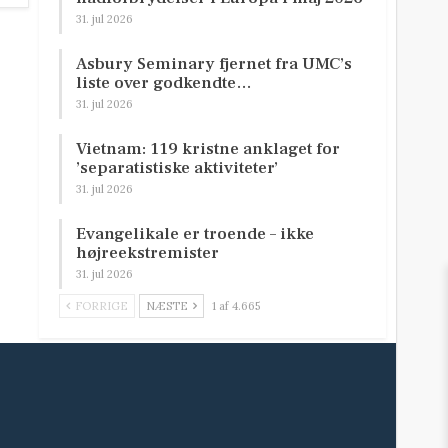
31. jul 2026
Asbury Seminary fjernet fra UMC’s
liste over godkendte…
31. jul 2026
Vietnam: 119 kristne anklaget for
’separatistiske aktiviteter’
31. jul 2026
Evangelikale er troende – ikke
højreekstremister
31. jul 2026
FORRIGE
NÆSTE
1 af 4.665