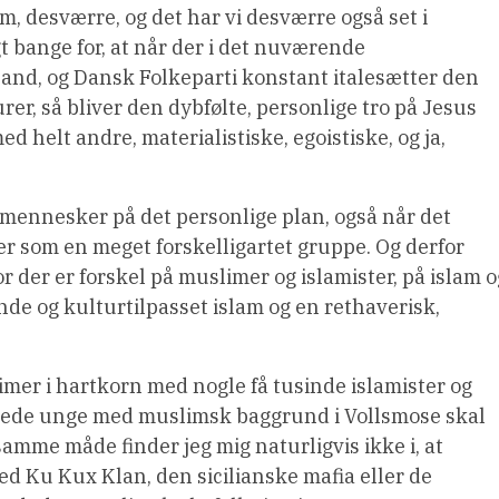
lam, desværre, og det har vi desværre også set i
t bange for, at når der i det nuværende
t land, og Dansk Folkeparti konstant italesætter den
rer, så bliver den dybfølte, personlige tro på Jesus
ed helt andre, materialistiske, egoistiske, og ja,
d mennesker på det personlige plan, også når det
er som en meget forskelligartet gruppe. Og derfor
 der er forskel på muslimer og islamister, på islam o
ende og kulturtilpasset islam og en rethaverisk,
limer i hartkorn med nogle få tusinde islamister og
passede unge med muslimsk baggrund i Vollsmose skal
samme måde finder jeg mig naturligvis ikke i, at
ed Ku Kux Klan, den sicilianske mafia eller de