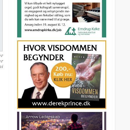
er
er
mi