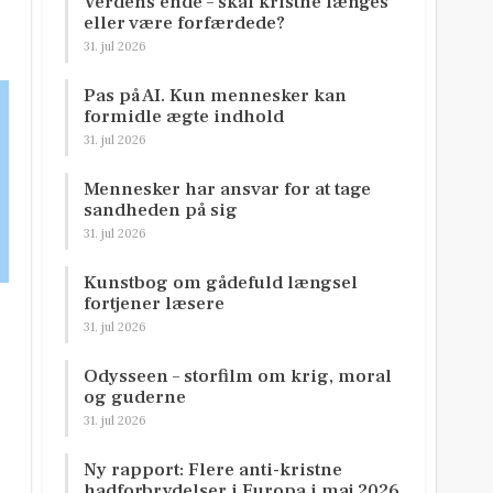
Verdens ende – skal kristne længes
eller være forfærdede?
31. jul 2026
Pas på AI. Kun mennesker kan
formidle ægte indhold
31. jul 2026
Mennesker har ansvar for at tage
sandheden på sig
31. jul 2026
Kunstbog om gådefuld længsel
fortjener læsere
31. jul 2026
Odysseen – storfilm om krig, moral
og guderne
31. jul 2026
Ny rapport: Flere anti-kristne
hadforbrydelser i Europa i maj 2026