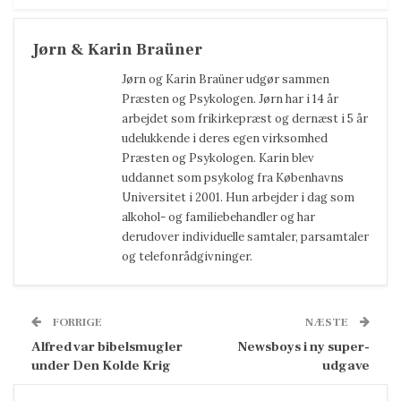
Jørn & Karin Braüner
Jørn og Karin Braüner udgør sammen
Præsten og Psykologen. Jørn har i 14 år
arbejdet som frikirkepræst og dernæst i 5 år
udelukkende i deres egen virksomhed
Præsten og Psykologen. Karin blev
uddannet som psykolog fra Københavns
Universitet i 2001. Hun arbejder i dag som
alkohol- og familiebehandler og har
derudover individuelle samtaler, parsamtaler
og telefonrådgivninger.
FORRIGE
NÆSTE
Alfred var bibelsmugler
Newsboys i ny super-
under Den Kolde Krig
udgave