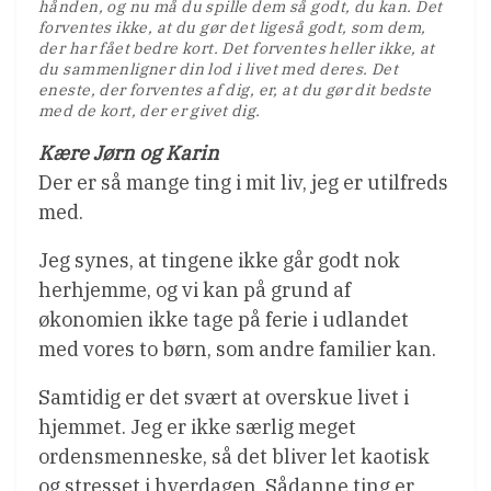
hånden, og nu må du spille dem så godt, du kan. Det
forventes ikke, at du gør det ligeså godt, som dem,
der har fået bedre kort. Det forventes heller ikke, at
du sammenligner din lod i livet med deres. Det
eneste, der forventes af dig, er, at du gør dit bedste
med de kort, der er givet dig.
Kære Jørn og Karin
Der er så mange ting i mit liv, jeg er utilfreds
med.
Jeg synes, at tingene ikke går godt nok
herhjemme, og vi kan på grund af
økonomien ikke tage på ferie i udlandet
med vores to børn, som andre familier kan.
Samtidig er det svært at overskue livet i
hjemmet. Jeg er ikke særlig meget
ordensmenneske, så det bliver let kaotisk
og stresset i hverdagen. Sådanne ting er