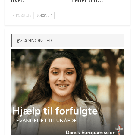
livet?
beder om…
FORRIGE
NÆSTE
ANNONCER