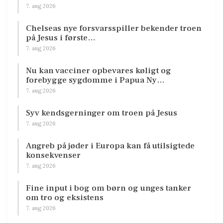
7. aug 2026
Chelseas nye forsvarsspiller bekender troen
på Jesus i første…
7. aug 2026
Nu kan vacciner opbevares køligt og
forebygge sygdomme i Papua Ny…
7. aug 2026
Syv kendsgerninger om troen på Jesus
7. aug 2026
Angreb på jøder i Europa kan få utilsigtede
konsekvenser
7. aug 2026
Fine input i bog om børn og unges tanker
om tro og eksistens
7. aug 2026