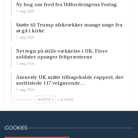
Ny bog om fred fra Udfordringens Forlag
7. aug 2026
Støtte til Trump afskrækker mange unge fra
at gå i kirke
7. aug 2026
Nyt tegn på stille vækkelse i UK: Flere
soldater opsøger feltpræsterne
7. aug 2026
Amnesty UK måtte tilbagekalde rapport, der
sortlistede 117 velgørende…
7. aug 2026
FORRIGE
NÆSTE
1 af 4.668
COOKIES