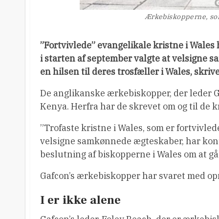
Ærkebiskopperne, som 
”Fortvivlede” evangelikale kristne i Wales h
i starten af september valgte at velsigne
en hilsen til deres trosfæller i Wales, skriv
De anglikanske ærkebiskopper, der leder Ga
Kenya. Herfra har de skrevet om og til de kr
”Trofaste kristne i Wales, som er fortvivled
velsigne samkønnede ægteskaber, har kont
beslutning af biskopperne i Wales om at g
Gafcon’s ærkebiskopper har svaret med opmu
I er ikke alene