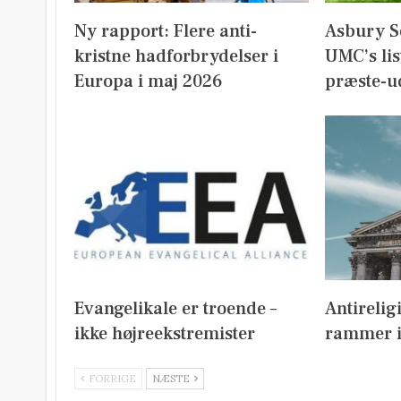
Ny rapport: Flere anti-
Asbury S
kristne hadforbrydelser i
UMC’s lis
Europa i maj 2026
præste-u
Evangelikale er troende –
Antirelig
ikke højreekstremister
rammer i
FORRIGE
NÆSTE