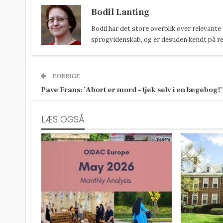
Bodil Lanting
Bodil har det store overblik over relevante
sprogvidenskab, og er desuden kendt på reda
FORRIGE
Pave Frans: ’Abort er mord – tjek selv i en lægebog!’
LÆS OGSÅ