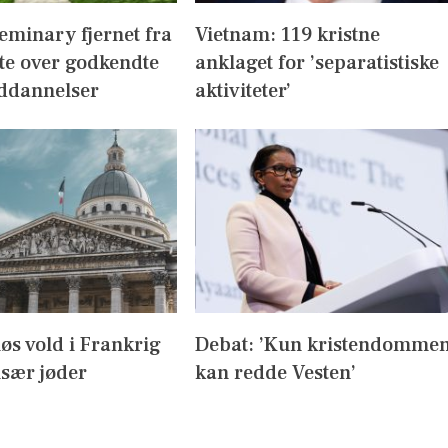
eminary fjernet fra
Vietnam: 119 kristne
te over godkendte
anklaget for ’separatistiske
ddannelser
aktiviteter’
iøs vold i Frankrig
Debat: ’Kun kristendomme
sær jøder
kan redde Vesten’