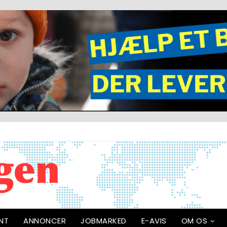
NT
ANNONCER
JOBMARKED
E-AVIS
OM OS