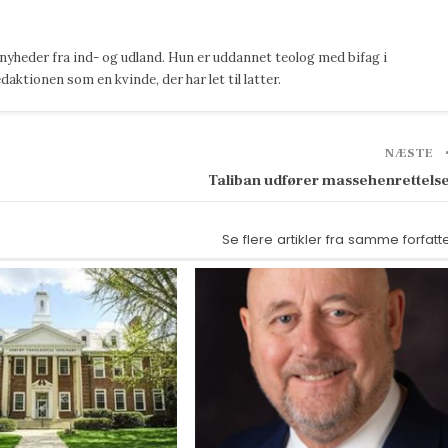
 nyheder fra ind- og udland. Hun er uddannet teolog med bifag i
ktionen som en kvinde, der har let til latter.
NÆSTE
Taliban udfører massehenrettels
Se flere artikler fra samme forfatt