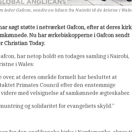
leder Gafcon, sendte en hilsen fra Nairobi til de kristne i Wale
ar søgt støtte i netværket Gafcon, efter at deres kir
 samkønnede. Nu har ærkebiskopperne i Gafcon sendt
er Christian Today.
fcon, har netop holdt en todages samling i Nairobi,
istne i Wales:
e over, at deres område formelt har besluttet at
aktet Primates Council efter den enstemmige
å videre med velsignelse af samkønnede ægteskaber.
ntring og solidaritet for evangeliets skyld.”