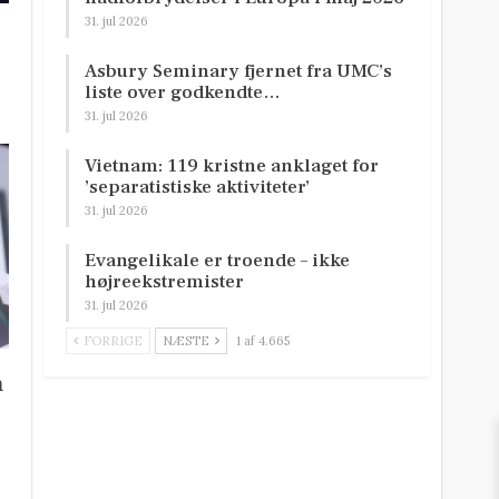
31. jul 2026
Asbury Seminary fjernet fra UMC’s
liste over godkendte…
31. jul 2026
Vietnam: 119 kristne anklaget for
’separatistiske aktiviteter’
31. jul 2026
Evangelikale er troende – ikke
højreekstremister
31. jul 2026
FORRIGE
NÆSTE
1 af 4.665
n