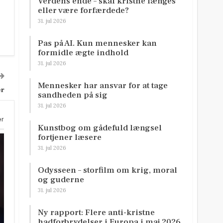
Verdens ende – skal kristne længes
eller være forfærdede?
31. jul 2026
Pas på AI. Kun mennesker kan
formidle ægte indhold
31. jul 2026
Mennesker har ansvar for at tage
er
sandheden på sig
31. jul 2026
er
Kunstbog om gådefuld længsel
fortjener læsere
31. jul 2026
Odysseen – storfilm om krig, moral
og guderne
31. jul 2026
Ny rapport: Flere anti-kristne
hadforbrydelser i Europa i maj 2026