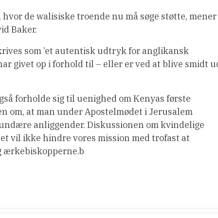
hvor de walisiske troende nu må søge støtte, mener
id Baker.
krives som ’et autentisk udtryk for anglikansk
ar givet op i forhold til – eller er ved at blive smidt u
så forholde sig til uenighed om Kenyas første
en om, at man under Apostelmødet i Jerusalem
undære anliggender. Diskussionen om kvindelige
et vil ikke hindre vores mission med trofast at
log ærkebiskopperne.b