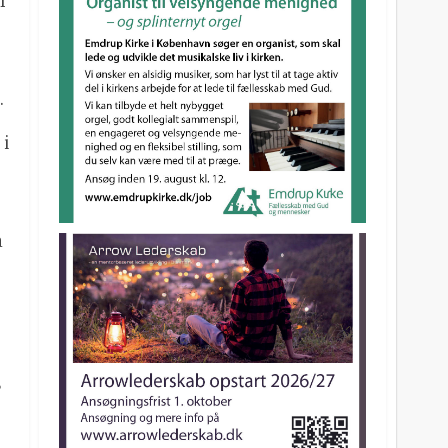
l
.
 i
a
s