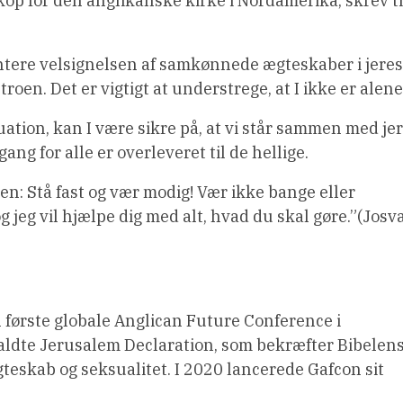
kop for den anglikanske kirke i Nordamerika, skrev ti
entere velsignelsen af samkønnede ægteskaber i jeres
en. Det er vigtigt at understrege, at I ikke er alene
tuation, kan I være sikre på, at vi står sammen med jer
gang for alle er overleveret til de hellige.
en: Stå fast og vær modig! Vær ikke bange eller
g jeg vil hjælpe dig med alt, hvad du skal gøre.”(Josv
 første globale Anglican Future Conference i
aldte Jerusalem Declaration, som bekræfter Bibelen
gteskab og seksualitet. I 2020 lancerede Gafcon sit