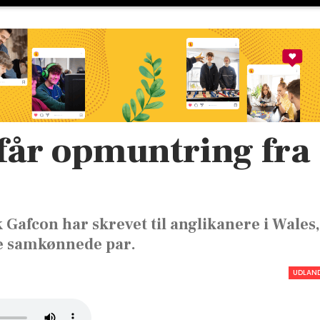
 får opmuntring fra
Gafcon har skrevet til anglikanere i Wales,
gne samkønnede par.
UDLAN