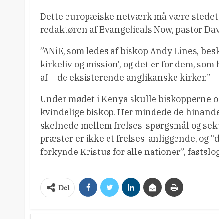
Dette europæiske netværk må være stedet, 
redaktøren af Evangelicals Now, pastor Dav
”ANiE, som ledes af biskop Andy Lines, bes
kirkeliv og mission’, og det er for dem, som h
af – de eksisterende anglikanske kirker.”
Under mødet i Kenya skulle biskopperne og
kvindelige biskop. Her mindede de hinand
skelnede mellem frelses-spørgsmål og sek
præster er ikke et frelses-anliggende, og ”d
forkynde Kristus for alle nationer”, fasts
Del