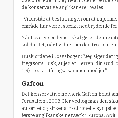
Gafcon’s leder, Foley Beach, der er ærkebis
de konservative anglikanere i Wales:
”Vi forstår, at beslutningen om at implem
område har været stærkt nedbrydende for tro
Når I overvejer, hvad I skal gøre i denne si
solidaritet, når I vidner om den tro, som én 
Husk ordene i Josvabogen: ”Jeg siger det ig
frygtsom! Husk, at jeg er Herren, din Gud, o
1,9) – og vi står også sammen med jer.”
Gafcon
Det konservative netværk Gafcon holdt sin
Jerusalem i 2008. Her vedtog man den såk
autoritet og kirkens traditionelle syn på æ
første anglikanske netværk i Europa, ANiE.