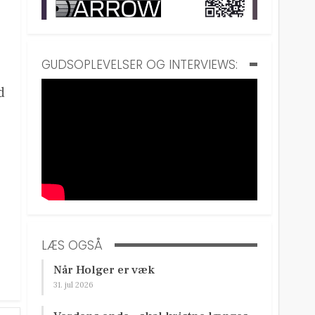
GUDSOPLEVELSER OG INTERVIEWS:
d
LÆS OGSÅ
Når Holger er væk
31. jul 2026