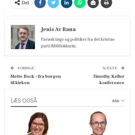
Del
Jenis Av Rana
Færøsk læge og politiker fra det kristne
parti Miðflokkurin.
FORRIGE
NÆSTE
Mette Bock – fra borgen
Timothy Keller
til kirken
konference
LÆS OGSÅ
Alle