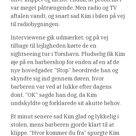
var meget påtrængende. Men radio og TV
aftalen vandt, og snart sad Kim i bilen på vej
til radiobygningen.
Interviewene gik udmærket, og på vej
tilbage til lejligheden kørte de en
sightseeing tur i Torshavn. Pludselig fik Kim
øje på en barbershop for enden af en af de
nye hovedgader. ”Stop” beordrede han og
skyndte sig ind gennem døren, hvor
barberen var ved at lukke efter dagens
dont. ”OK” sagde han dog, da Kim
undskyldte og forklarede sit akutte behov.
Et minut senere sad Kim glad og lykkelig i
stolen, mens barberen gjorde klart til at
klippe. “Hvor kommer du fra” spurgte Kim