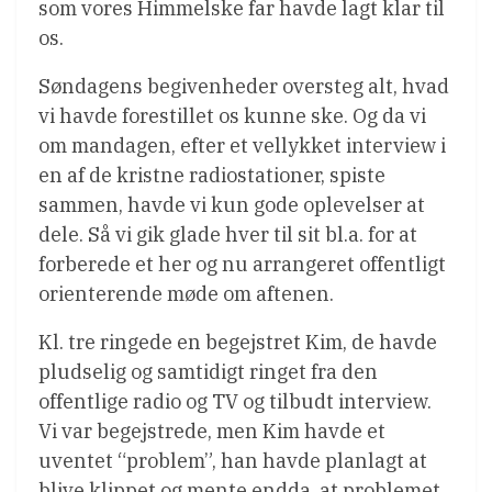
som vores Himmelske far havde lagt klar til
os.
Søndagens begivenheder oversteg alt, hvad
vi havde forestillet os kunne ske. Og da vi
om mandagen, efter et vellykket interview i
en af de kristne radiostationer, spiste
sammen, havde vi kun gode oplevelser at
dele. Så vi gik glade hver til sit bl.a. for at
forberede et her og nu arrangeret offentligt
orienterende møde om aftenen.
Kl. tre ringede en begejstret Kim, de havde
pludselig og samtidigt ringet fra den
offentlige radio og TV og tilbudt interview.
Vi var begejstrede, men Kim havde et
uventet “problem”, han havde planlagt at
blive klippet og mente endda, at problemet