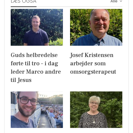
LÆS OGSÅ
Alle
Guds helbredelse
Josef Kristensen
førte til tro – i dag
arbejder som
leder Marco andre
omsorgsterapeut
til Jesus