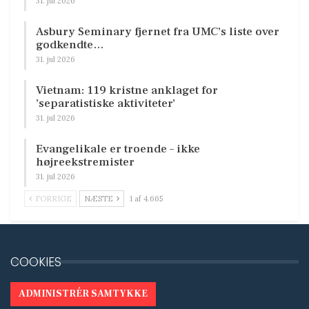
31. jul 2026
Asbury Seminary fjernet fra UMC’s liste over
godkendte…
31. jul 2026
Vietnam: 119 kristne anklaget for
’separatistiske aktiviteter’
31. jul 2026
Evangelikale er troende – ikke
højreekstremister
31. jul 2026
FORRIGE
NÆSTE
1 af 4.665
COOKIES
ADMINISTRÉR SAMTYKKE