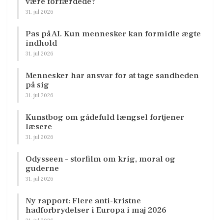
være forfærdede?
31. jul 2026
Pas på AI. Kun mennesker kan formidle ægte
indhold
31. jul 2026
Mennesker har ansvar for at tage sandheden
på sig
31. jul 2026
Kunstbog om gådefuld længsel fortjener
læsere
31. jul 2026
Odysseen – storfilm om krig, moral og
guderne
31. jul 2026
Ny rapport: Flere anti-kristne
hadforbrydelser i Europa i maj 2026