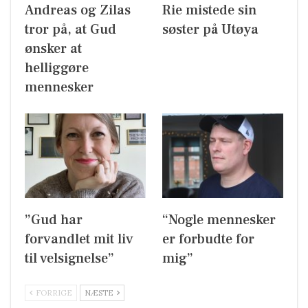
Andreas og Zilas
Rie mistede sin
tror på, at Gud
søster på Utøya
ønsker at
helliggøre
mennesker
”Gud har
“Nogle mennesker
forvandlet mit liv
er forbudte for
til velsignelse”
mig”
FORRIGE
NÆSTE