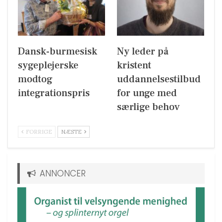
Dansk-burmesisk
Ny leder på
sygeplejerske
kristent
modtog
uddannelsestilbud
integrationspris
for unge med
særlige behov
FORRIGE
NÆSTE
ANNONCER