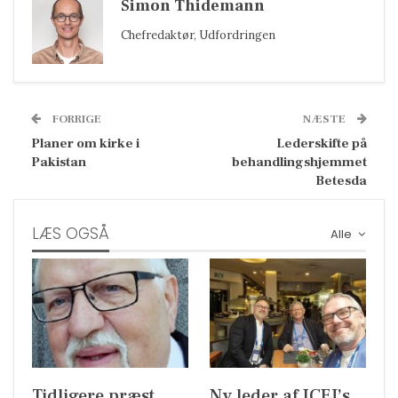
Simon Thidemann
Chefredaktør, Udfordringen
FORRIGE
NÆSTE
Planer om kirke i
Lederskifte på
Pakistan
behandlingshjemmet
Betesda
LÆS OGSÅ
Alle
Tidligere præst,
Ny leder af ICEJ’s