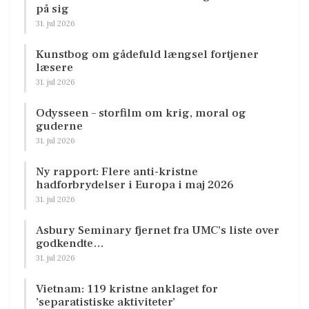
på sig
31. jul 2026
Kunstbog om gådefuld længsel fortjener
læsere
31. jul 2026
Odysseen – storfilm om krig, moral og
guderne
31. jul 2026
Ny rapport: Flere anti-kristne
hadforbrydelser i Europa i maj 2026
31. jul 2026
Asbury Seminary fjernet fra UMC’s liste over
godkendte…
31. jul 2026
Vietnam: 119 kristne anklaget for
’separatistiske aktiviteter’