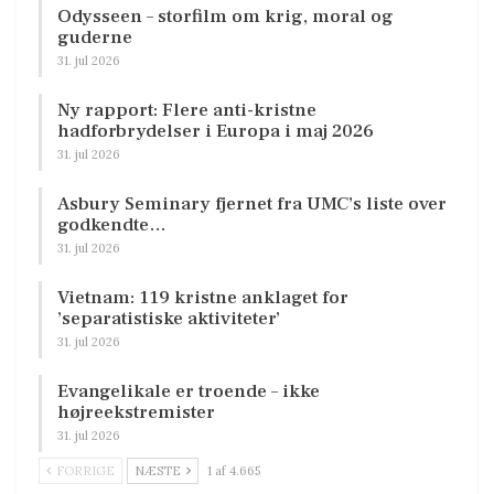
Odysseen – storfilm om krig, moral og
guderne
31. jul 2026
Ny rapport: Flere anti-kristne
hadforbrydelser i Europa i maj 2026
31. jul 2026
Asbury Seminary fjernet fra UMC’s liste over
godkendte…
31. jul 2026
Vietnam: 119 kristne anklaget for
’separatistiske aktiviteter’
31. jul 2026
Evangelikale er troende – ikke
højreekstremister
31. jul 2026
FORRIGE
NÆSTE
1 af 4.665