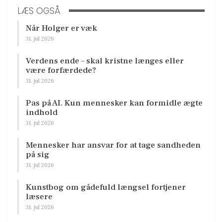
LÆS OGSÅ
Når Holger er væk
31. jul 2026
Verdens ende – skal kristne længes eller
være forfærdede?
31. jul 2026
Pas på AI. Kun mennesker kan formidle ægte
indhold
31. jul 2026
Mennesker har ansvar for at tage sandheden
på sig
31. jul 2026
Kunstbog om gådefuld længsel fortjener
læsere
31. jul 2026