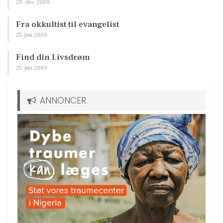
29. dec 2009
Fra okkultist til evangelist
25. jun 2009
Find din Livsdrøm
25. jun 2009
ANNONCER