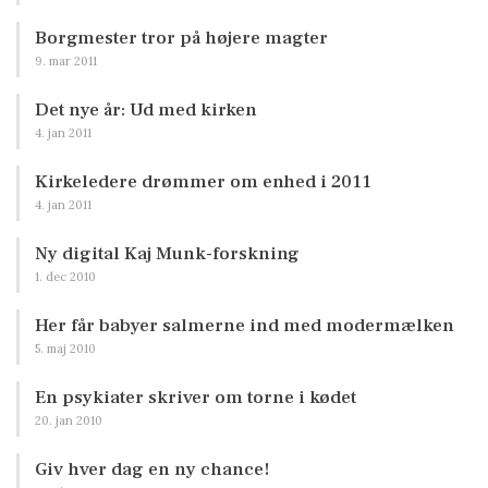
Borgmester tror på højere magter
9. mar 2011
Det nye år: Ud med kirken
4. jan 2011
Kirkeledere drømmer om enhed i 2011
4. jan 2011
Ny digital Kaj Munk-forskning
1. dec 2010
Her får babyer salmerne ind med modermælken
5. maj 2010
En psykiater skriver om torne i kødet
20. jan 2010
Giv hver dag en ny chance!