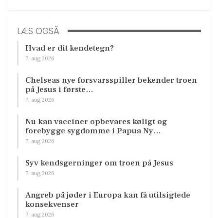
LÆS OGSÅ
Hvad er dit kendetegn?
7. aug 2026
Chelseas nye forsvarsspiller bekender troen
på Jesus i første…
7. aug 2026
Nu kan vacciner opbevares køligt og
forebygge sygdomme i Papua Ny…
7. aug 2026
Syv kendsgerninger om troen på Jesus
7. aug 2026
Angreb på jøder i Europa kan få utilsigtede
konsekvenser
7. aug 2026