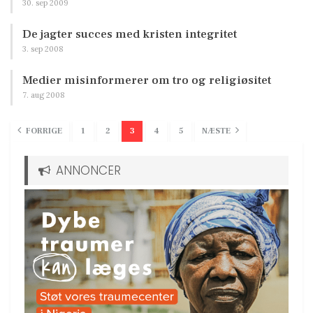
30. sep 2009
De jagter succes med kristen integritet
3. sep 2008
Medier misinformerer om tro og religiøsitet
7. aug 2008
FORRIGE
1
2
3
4
5
NÆSTE
ANNONCER