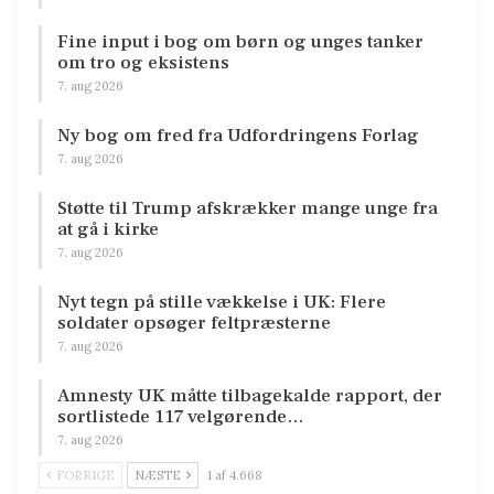
Fine input i bog om børn og unges tanker
om tro og eksistens
7. aug 2026
Ny bog om fred fra Udfordringens Forlag
7. aug 2026
Støtte til Trump afskrækker mange unge fra
at gå i kirke
7. aug 2026
Nyt tegn på stille vækkelse i UK: Flere
soldater opsøger feltpræsterne
7. aug 2026
Amnesty UK måtte tilbagekalde rapport, der
sortlistede 117 velgørende…
7. aug 2026
FORRIGE
NÆSTE
1 af 4.668