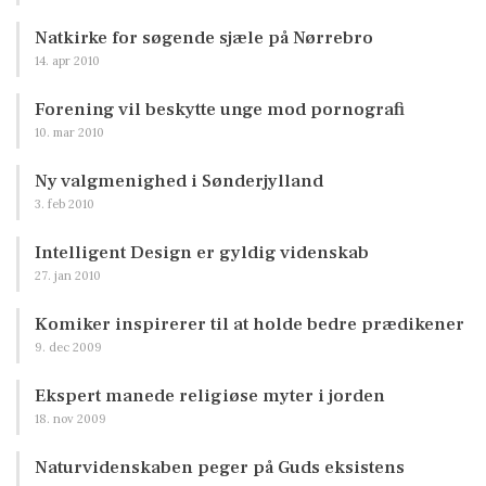
Natkirke for søgende sjæle på Nørrebro
14. apr 2010
Forening vil beskytte unge mod pornografi
10. mar 2010
Ny valgmenighed i Sønderjylland
3. feb 2010
Intelligent Design er gyldig videnskab
27. jan 2010
Komiker inspirerer til at holde bedre prædikener
9. dec 2009
Ekspert manede religiøse myter i jorden
18. nov 2009
Naturvidenskaben peger på Guds eksistens