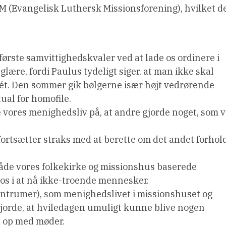
M (Evangelisk Luthersk Missionsforening), hvilket d
rste samvittighedskvaler ved at lade os ordinere i
glære, fordi Paulus tydeligt siger, at man ikke skal
ét. Den sommer gik bølgerne især højt vedrørende
ual for homofile.
e vores menighedsliv på, at andre gjorde noget, som v
fortsætter straks med at berette om det andet forhold
 både vores folkekirke og missionshus baserede
os i at nå ikke-troende mennesker.
centrumer), som menighedslivet i missionshuset og
jorde, at hviledagen umuligt kunne blive nogen
dt op med møder.