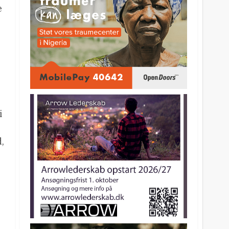
e
i
,