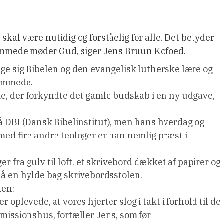
e skal være nutidig og forståelig for alle. Det betyder
fremmede møder Gud, siger Jens Bruun Kofoed.
gge sig Bibelen og den evangelisk lutherske lære og
remmede.
ke, der forkyndte det gamle budskab i en ny udgave,
å DBI (Dansk Bibelinstitut), men hans hverdag og
ed fire andre teologer er han nemlig præst i
er fra gulv til loft, et skrivebord dækket af papirer o
 på en hylde bag skrivebordsstolen.
ken:
 oplevede, at vores hjerter slog i takt i forhold til de
 missionshus, fortæller Jens, som før