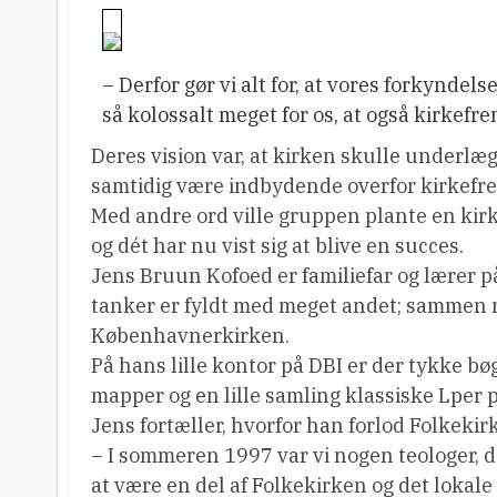
– Derfor gør vi alt for, at vores forkyndels
så kolossalt meget for os, at også kirke
Deres vision var, at kirken skulle underlæ
samtidig være indbydende overfor kirkef
Med andre ord ville gruppen plante en kir
og dét har nu vist sig at blive en succes.
Jens Bruun Kofoed er familiefar og lærer p
tanker er fyldt med meget andet; sammen m
Københavnerkirken.
På hans lille kontor på DBI er der tykke bøg
mapper og en lille samling klassiske Lper
Jens fortæller, hvorfor han forlod Folkekir
– I sommeren 1997 var vi nogen teologer, der
at være en del af Folkekirken og det lokale