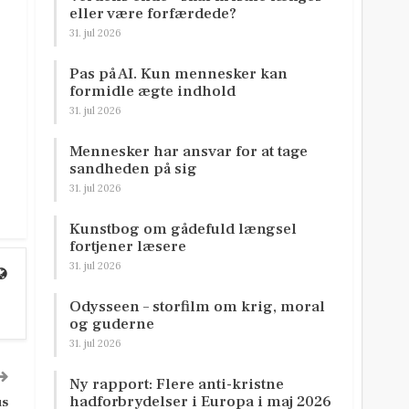
eller være forfærdede?
31. jul 2026
Pas på AI. Kun mennesker kan
formidle ægte indhold
31. jul 2026
Mennesker har ansvar for at tage
sandheden på sig
31. jul 2026
Kunstbog om gådefuld længsel
fortjener læsere
31. jul 2026
Odysseen – storfilm om krig, moral
og guderne
31. jul 2026
Ny rapport: Flere anti-kristne
hadforbrydelser i Europa i maj 2026
us