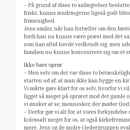
– På grund af disse to anfægtelser beslutted
friskt, kunne ændringerne ligeså godt blive
frimenighed.
Jens smiler, når han fortæller om den først
fordi han nu kunne være præst med det s
som han altid havde vedkendt sig, men ude
familien nu kunne koncentrere sig om ét s
Ikke bare oprør
– Men selv om det var disse to betænkelighe
starten ud af, at man ikke kan bygge en ki
Vi måtte gøre klart for os selv, hvorfor vi v
ligget så meget på oprøret mod det gamle
vi ønsker at se; mennesker, der møder Gud
– Derfor gør vi alt for, at vores forkyndelse
kolossalt meget for os, at også kirkefremm
mere. Jens og de andre i ledergruppen eval