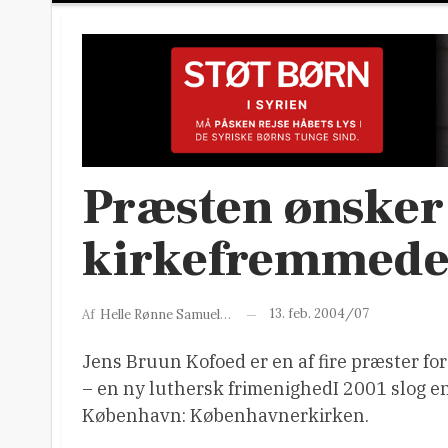
Præsten ønsker 
kirkefremmede
13. feb. 2004/07
Af
Helle Rønne Samuelsen
Jens Bruun Kofoed er en af fire præster f
– en ny luthersk frimenighedI 2001 slog en
København: Københavnerkirken.