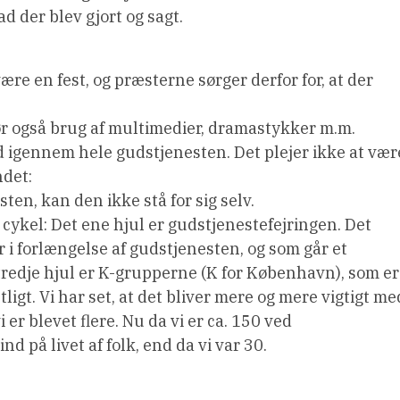
 der blev gjort og sagt.
e en fest, og præsterne sørger derfor for, at der
 gør også brug af multimedier, dramastykker m.m.
d igennem hele gudstjenesten. Det plejer ikke at vær
ndet:
ten, kan den ikke stå for sig selv.
cykel: Det ene hjul er gudstjenestefejringen. Det
 i forlængelse af gudstjenesten, og som går et
redje hjul er K-grupperne (K for København), som er
igt. Vi har set, at det bliver mere og mere vigtigt me
er blevet flere. Nu da vi er ca. 150 ved
 på livet af folk, end da vi var 30.