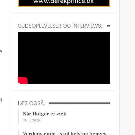
GUDSOPLEVELSER OG INTERVIEWS:
e
d
LÆS OGSÅ
Når Holger er væk
31. jul 2026
Verdens ende – skal kristne længes