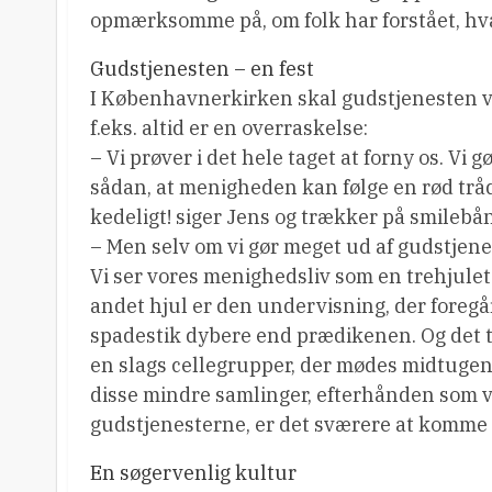
opmærksomme på, om folk har forstået, hvad
Gudstjenesten – en fest
I Københavnerkirken skal gudstjenesten vær
f.eks. altid er en overraskelse:
– Vi prøver i det hele taget at forny os. Vi
sådan, at menigheden kan følge en rød trå
kedeligt! siger Jens og trækker på smilebå
– Men selv om vi gør meget ud af gudstjenes
Vi ser vores menighedsliv som en trehjulet 
andet hjul er den undervisning, der foregår
spadestik dybere end prædikenen. Og det t
en slags cellegrupper, der mødes midtugentl
disse mindre samlinger, efterhånden som vi 
gudstjenesterne, er det sværere at komme ind
En søgervenlig kultur