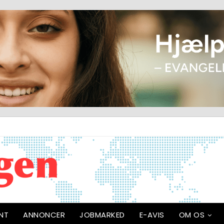
NT
ANNONCER
JOBMARKED
E-AVIS
OM OS