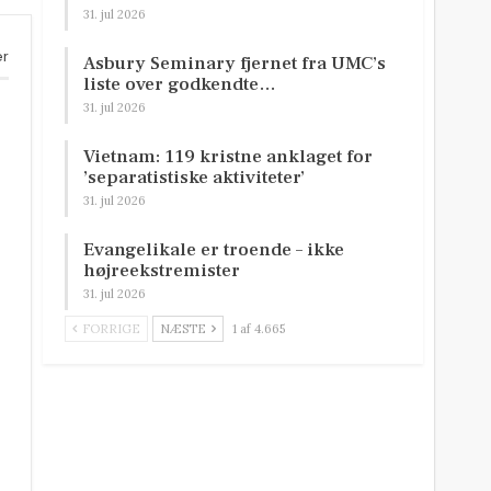
31. jul 2026
er
Asbury Seminary fjernet fra UMC’s
liste over godkendte…
31. jul 2026
Vietnam: 119 kristne anklaget for
’separatistiske aktiviteter’
31. jul 2026
Evangelikale er troende – ikke
højreekstremister
31. jul 2026
FORRIGE
NÆSTE
1 af 4.665