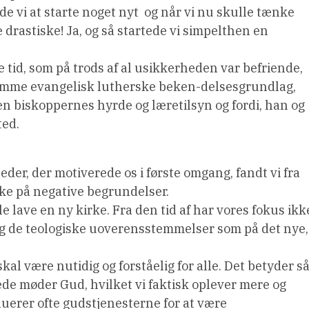
e vi at starte noget nyt  og når vi nu skulle tænke
 drastiske! Ja, og så startede vi simpelthen en
e tid, som på trods af al usikkerheden var befriende,
amme evangelisk lutherske beken-delsesgrundlag,
n biskoppernes hyrde og læretilsyn og fordi, han og
ted.
der, der motiverede os i første omgang, fandt vi fra
rke på negative begrundelser.
ille lave en ny kirke. Fra den tid af har vores fokus ikk
 og de teologiske uoverensstemmelser som på det nye,
.
 skal være nutidig og forståelig for alle. Det betyder s
ede møder Gud, hvilket vi faktisk oplever mere og
uerer ofte gudstjenesterne for at være