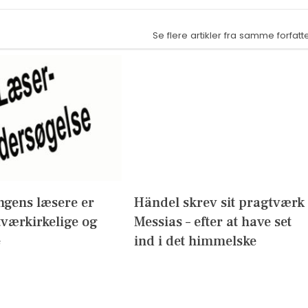
Se flere artikler fra samme forfatt
ngens læsere er
Händel skrev sit pragtværk
 tværkirkelige og
Messias – efter at have set
e
ind i det himmelske