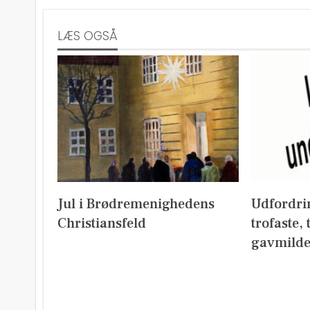
LÆS OGSÅ
Jul i Brødremenighedens
Udfordri
Christiansfeld
trofaste,
gavmild