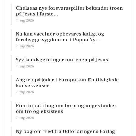
Chelseas nye forsvarsspiller bekender troen
på Jesus i første…
7. aug 2026
Nu kan vacciner opbevares køligt og
forebygge sygdomme i Papua Ny…
7. aug 2026
Syv kendsgerninger om troen på Jesus
7. aug 2026
Angreb på jøder i Europa kan få utilsigtede
konsekvenser
7. aug 2026
Fine input i bog om børn og unges tanker
om tro og eksistens
7. aug 2026
Ny bog om fred fra Udfordringens Forlag