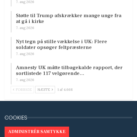
7. aug 2026
Støtte til Trump afskrækker mange unge fra
at gå i kirke
7. aug 2026
Nyt tegn på stille vækkelse i UK: Flere
soldater opsøger feltpræsterne
7. aug 2026
Amnesty UK måtte tilbagekalde rapport, der
sortlistede 117 velgørende…
7. aug 2026
FORRIGE
NÆSTE
1 af 4.668
COOKIES
ADMINISTRÉR SAMTYKKE