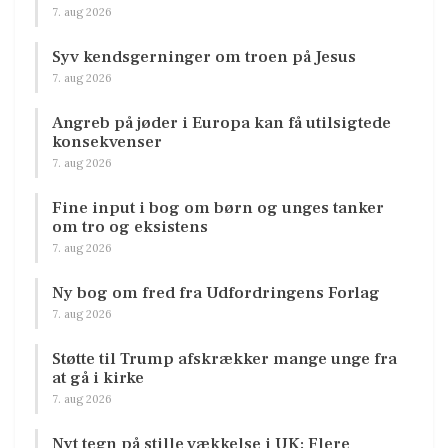
7. aug 2026
Syv kendsgerninger om troen på Jesus
7. aug 2026
Angreb på jøder i Europa kan få utilsigtede
konsekvenser
7. aug 2026
Fine input i bog om børn og unges tanker
om tro og eksistens
7. aug 2026
Ny bog om fred fra Udfordringens Forlag
7. aug 2026
Støtte til Trump afskrækker mange unge fra
at gå i kirke
7. aug 2026
Nyt tegn på stille vækkelse i UK: Flere