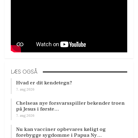
LÆS OGSÅ
Hvad er dit kendetegn?
7. aug 2026
Chelseas nye forsvarsspiller bekender troen
på Jesus i første…
7. aug 2026
Nu kan vacciner opbevares køligt og
forebygge sygdomme i Papua Ny…