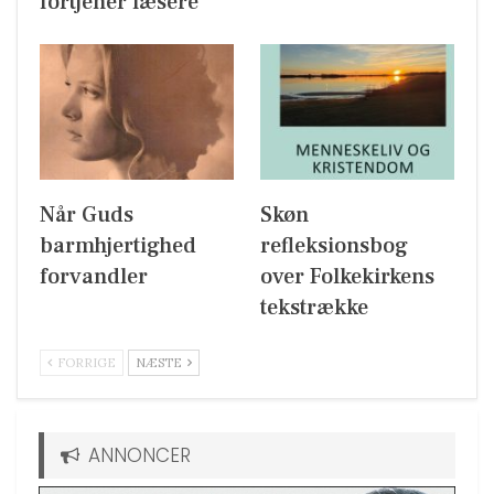
fortjener læsere
Når Guds
Skøn
barmhjertighed
refleksionsbog
forvandler
over Folkekirkens
tekstrække
FORRIGE
NÆSTE
ANNONCER