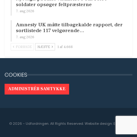
soldater opsøger feltpræsterne
7. aug 2026
Amnesty UK måtte tilbagekalde rapport, der
sortlistede 117 velgørende…
7. aug 2026
FORRIGE
NÆSTE
1 af 4.668
COOKIES
ADMINISTRÉR SAMTYKKE
© 2026 - Udfordringen. All Rights Reserved.
Website design:
Engedal