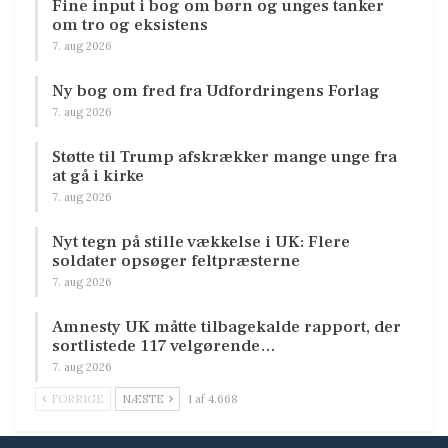
Fine input i bog om børn og unges tanker
om tro og eksistens
7. aug 2026
Ny bog om fred fra Udfordringens Forlag
7. aug 2026
Støtte til Trump afskrækker mange unge fra
at gå i kirke
7. aug 2026
Nyt tegn på stille vækkelse i UK: Flere
soldater opsøger feltpræsterne
7. aug 2026
Amnesty UK måtte tilbagekalde rapport, der
sortlistede 117 velgørende…
7. aug 2026
FORRIGE
NÆSTE
1 af 4.668