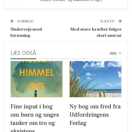
FORRIGE
NÆSTE
Undervejs mod
Med store kræfter følger
forsoning
stort ansvar
LÆS OGSÅ
Alle
Fine input i bog
Ny bog om fred fra
om børn og unges
Udfordringens
tanker om tro og
Forlag
eksistens