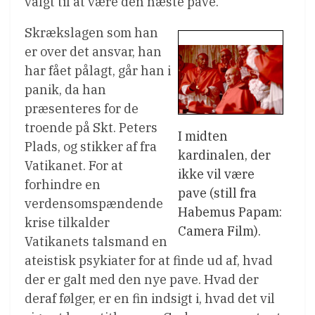
valgt til at være den næste pave.
Skrækslagen som han
er over det ansvar, han
har fået pålagt, går han i
panik, da han
præsenteres for de
troende på Skt. Peters
I midten
Plads, og stikker af fra
kardinalen, der
Vatikanet. For at
ikke vil være
forhindre en
pave (still fra
verdensomspændende
Habemus Papam:
krise tilkalder
Camera Film).
Vatikanets talsmand en
ateistisk psykiater for at finde ud af, hvad
der er galt med den nye pave. Hvad der
deraf følger, er en fin indsigt i, hvad det vil