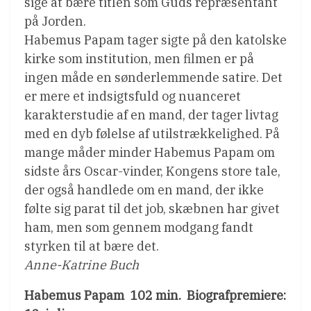
sige at bære titlen som Guds repræsentant
på Jorden.
Habemus Papam tager sigte på den katolske
kirke som institution, men filmen er på
ingen måde en sønderlemmende satire. Det
er mere et indsigtsfuld og nuanceret
karakterstudie af en mand, der tager livtag
med en dyb følelse af utilstrækkelighed. På
mange måder minder Habemus Papam om
sidste års Oscar-vinder, Kongens store tale,
der også handlede om en mand, der ikke
følte sig parat til det job, skæbnen har givet
ham, men som gennem modgang fandt
styrken til at bære det.
Anne-Katrine Buch
Habemus Papam  102 min.  Biografpremiere: