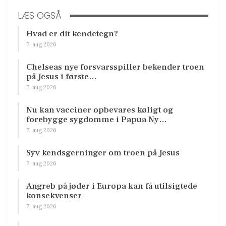
LÆS OGSÅ
Hvad er dit kendetegn?
7. aug 2026
Chelseas nye forsvarsspiller bekender troen
på Jesus i første…
7. aug 2026
Nu kan vacciner opbevares køligt og
forebygge sygdomme i Papua Ny…
7. aug 2026
Syv kendsgerninger om troen på Jesus
7. aug 2026
Angreb på jøder i Europa kan få utilsigtede
konsekvenser
7. aug 2026