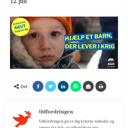
12. juli
Del
Udfordringen
Udfordringen giver dig kristne nyheder og
emner fra ind- og udland hver uge.