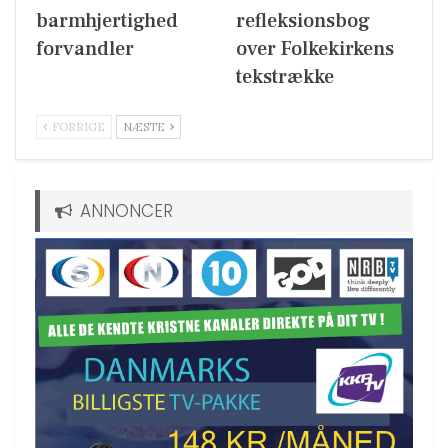
barmhjertighed
refleksionsbog
forvandler
over Folkekirkens
tekstrække
FORRIGE
NÆSTE
ANNONCER