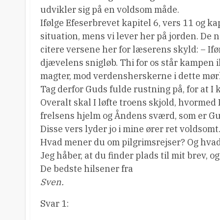
udvikler sig på en voldsom måde.
Ifølge Efeserbrevet kapitel 6, vers 11 og ka
situation, mens vi lever her på jorden. De 
citere versene her for læserens skyld: – If
djævelens snigløb. Thi for os står kampe
magter, mod verdensherskerne i dette m
Tag derfor Guds fulde rustning på, for at I 
Overalt skal I løfte troens skjold, hvorme
frelsens hjelm og Åndens sværd, som er Guds
Disse vers lyder jo i mine ører ret voldsomt
Hvad mener du om pilgrimsrejser? Og hvad
Jeg håber, at du finder plads til mit brev, 
De bedste hilsener fra
Sven.
Svar 1: