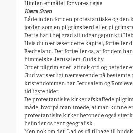
Himlen er målet for vores rejse
Kære Sven
Både inden for den protestantiske og den ka
jorden som en pilgrimsfærd eller pilgrimsr
Dette har i høj grad sit udgangspunkt i He
Hvis du nærlæser dette kapitel, fortæller 
Fædreland. Det fortæller os, at for dem han
himmelske Jerusalem, Guds by.
Ordet pilgrim er et latinsk ord og betyder e
Gud var særligt nærværende på bestemte geo
kristendommen har Jerusalem og Rom øvet 
tidligste tider.
De protestantiske kirker afskaffede pilgri
måde, hvorpå man troede, at man kunne erh
protestantiske kirker betonede også stærk
befinder os rent geografisk.
Men nok om det. Lad os gå tilbage til buds