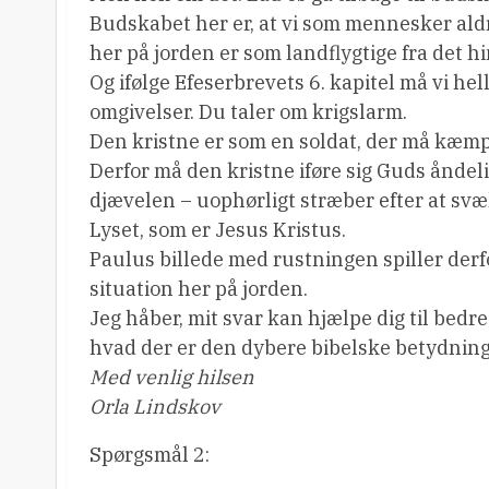
Budskabet her er, at vi som mennesker aldr
her på jorden er som landflygtige fra det h
Og ifølge Efeserbrevets 6. kapitel må vi hel
omgivelser. Du taler om krigslarm.
Den kristne er som en soldat, der må kæmpe 
Derfor må den kristne iføre sig Guds åndel
djævelen – uophørligt stræber efter at svæ
Lyset, som er Jesus Kristus.
Paulus billede med rustningen spiller derfor
situation her på jorden.
Jeg håber, mit svar kan hjælpe dig til bedre 
hvad der er den dybere bibelske betydning 
Med venlig hilsen
Orla Lindskov
Spørgsmål 2: