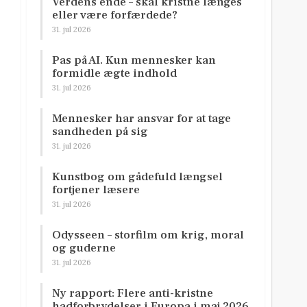
Verdens ende – skal kristne længes
eller være forfærdede?
31. jul 2026
Pas på AI. Kun mennesker kan
formidle ægte indhold
31. jul 2026
Mennesker har ansvar for at tage
sandheden på sig
31. jul 2026
Kunstbog om gådefuld længsel
fortjener læsere
31. jul 2026
Odysseen – storfilm om krig, moral
og guderne
31. jul 2026
Ny rapport: Flere anti-kristne
hadforbrydelser i Europa i maj 2026