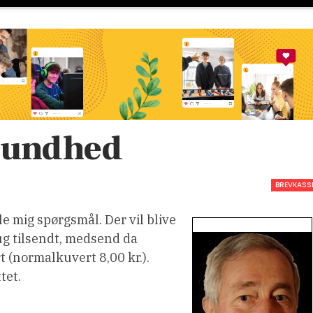
 sundhed
BREVKASS
le mig spørgsmål. Der vil blive
ug tilsendt, medsend da
t (normalkuvert 8,00 kr.).
tet.