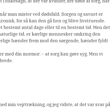
 i folkesagn, at der var kvinder, der døde af sorg, når
, når man mister ved dødsfald. Sorgen og savnet er
ronisk, for så kan den gå hen og blive livstruende.
t bestemt antal dage eller til en bestemt tid. Men det
 naturlige tid, er kærlige mennesker omkring den
ærlige hænder frem mod den sørgende, hænder fyldt
 med din mormor: – at sorg kan gøre syg. Men vi
brede.
med min vejrtrækning, og jeg vidste, at det var svar p