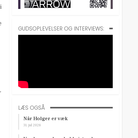
i
e
GUDSOPLEVELSER OG INTERVIEWS:
,
LÆS OGSÅ
Når Holger er væk
31. jul 2026