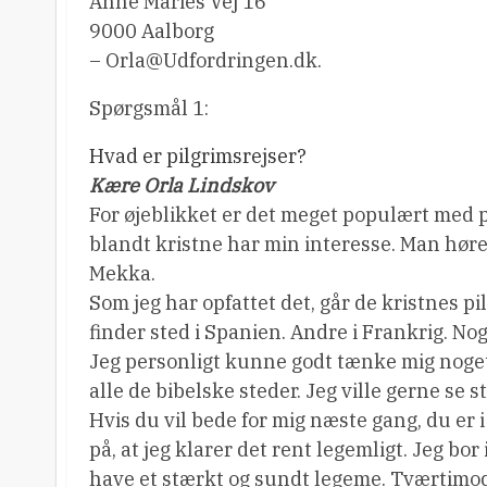
Anne Maries Vej 16
9000 Aalborg
– Orla@Udfordringen.dk.
Spørgsmål 1:
Hvad er pilgrimsrejser?
Kære Orla Lindskov
For øjeblikket er det meget populært med p
blandt kristne har min interesse. Man hør
Mekka.
Som jeg har opfattet det, går de kristnes p
finder sted i Spanien. Andre i Frankrig. No
Jeg personligt kunne godt tænke mig noget i 
alle de bibelske steder. Jeg ville gerne se 
Hvis du vil bede for mig næste gang, du er i 
på, at jeg klarer det rent legemligt. Jeg bor
have et stærkt og sundt legeme. Tværtimod.