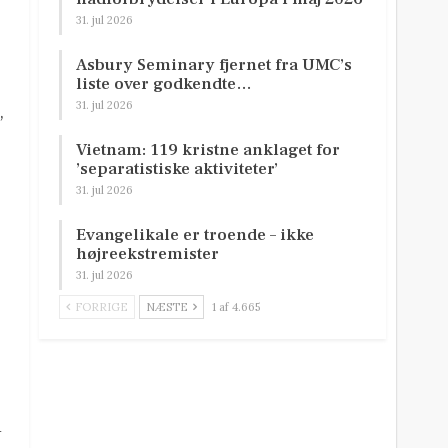
31. jul 2026
Asbury Seminary fjernet fra UMC’s
liste over godkendte…
31. jul 2026
,
Vietnam: 119 kristne anklaget for
’separatistiske aktiviteter’
31. jul 2026
Evangelikale er troende – ikke
højreekstremister
31. jul 2026
FORRIGE
NÆSTE
1 af 4.665
å