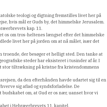
tolske teologi og digtning fremstilles livet her på
ejse, hvis mål er Guds by, det himmelske Jerusalem.
bræerbrevets kap. 11.
det os om tros-heltenes længsel efter det himmelske
dlede livet her på jorden om at nå målet, især det
n troende, der besøger et helligt sted. Den tanke at
grafiske steder har eksisteret i tusinder af år. I
stor tiltrækning på kristne fra kristendommens
msrejsen, da den efterhånden havde udartet sig til en
verve sig aflad og syndsforladelse. De
t budskabet om, at Gud er os nær, uanset hvor vi
kabet i Hebræerbrevets 11. kapitel.