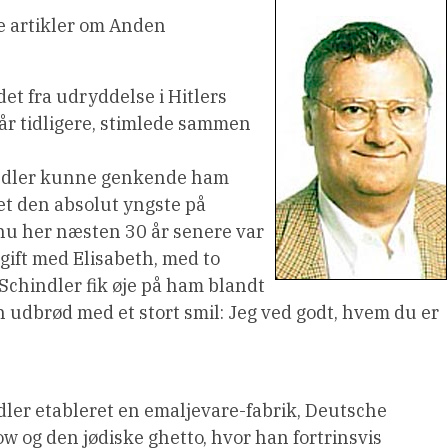
ge artikler om Anden
et fra udryddelse i Hitlers
år tidligere, stimlede sammen
hindler kunne genkende ham
et den absolut yngste på
g nu her næsten 30 år senere var
ift med Elisabeth, med to
 Schindler fik øje på ham blandt
dbrød med et stort smil: Jeg ved godt, hvem du er 
ndler etableret en emaljevare-fabrik, Deutsche
 og den jødiske ghetto, hvor han fortrinsvis