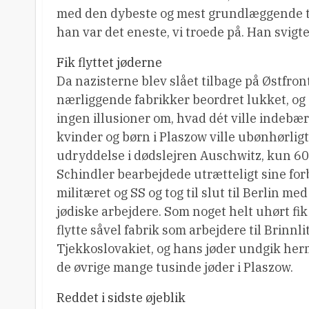
med den dybeste og mest grundlæggende tak
han var det eneste, vi troede på. Han svigted
Fik flyttet jøderne
Da nazisterne blev slået tilbage på Østfro
nærliggende fabrikker beordret lukket, og
ingen illusioner om, hvad dét ville indebæ
kvinder og børn i Plaszow ville ubønhørligt 
udryddelse i dødslejren Auschwitz, kun 60
Schindler bearbejdede utrætteligt sine for
militæret og SS og tog til slut til Berlin me
jødiske arbejdere. Som noget helt uhørt fik 
flytte såvel fabrik som arbejdere til Brinnli
Tjekkoslovakiet, og hans jøder undgik he
de øvrige mange tusinde jøder i Plaszow.
Reddet i sidste øjeblik