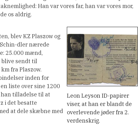
nemlighed: Han var vores far, han var vores mor,
e os aldrig.
nten, blev KZ Plaszow og
 Schin-dler nærede
re: 25.000 mænd,
blive sendt til
 km fra Plaszow.
bindelser inden for
d en liste over sine 1200
han tilladelse til at
Leon Leyson ID-papirer
tz i det besatte
viser, at han er blandt de
rmed at dele skæbne med
overlevende jøder fra 2.
verdenskrig.