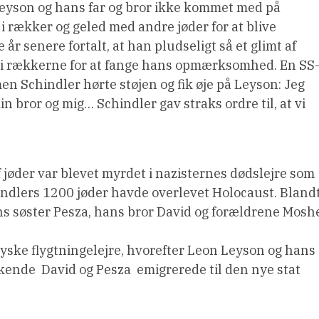
eyson og hans far og bror ikke kommet med på
p i rækker og geled med andre jøder for at blive
år senere fortalt, at han pludseligt så et glimt af
m i rækkerne for at fange hans opmærksomhed. En SS
n Schindler hørte støjen og fik øje på Leyson: Jeg
min bror og mig… Schindler gav straks ordre til, at vi
af jøder var blevet myrdet i nazisternes dødslejre som
ndlers 1200 jøder havde overlevet Holocaust. Bland
s søster Pesza, hans bror David og forældrene Mosh
tyske flygtningelejre, hvorefter Leon Leyson og hans
skende  David og Pesza  emigrerede til den nye stat