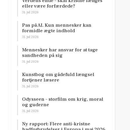
Verdens ende – skal kristne længes
eller være forfærdede?
31. jul 2026
Pas på AI. Kun mennesker kan
formidle ægte indhold
31. jul 2026
Mennesker har ansvar for at tage
sandheden på sig
31. jul 2026
Kunstbog om gådefuld længsel
fortjener læsere
31. jul 2026
Odysseen – storfilm om krig, moral
og guderne
31. jul 2026
Ny rapport: Flere anti-kristne
hadforbrydelser i Europa i maj 2026