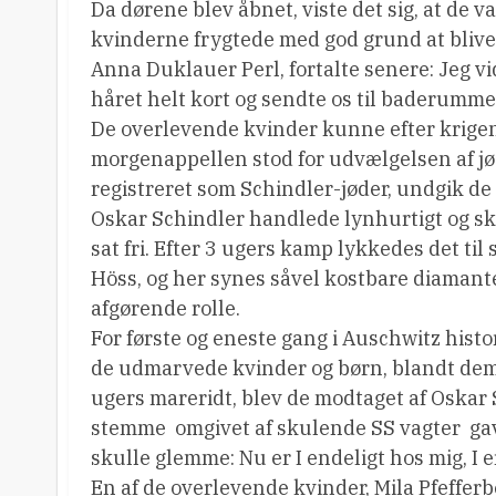
Da dørene blev åbnet, viste det sig, at de
kvinderne frygtede med god grund at blive 
Anna Duklauer Perl, fortalte senere: Jeg vid
håret helt kort og sendte os til baderummet.
De overlevende kvinder kunne efter krige
morgenappellen stod for udvælgelsen af jød
registreret som Schindler-jøder, undgik de 
Oskar Schindler handlede lynhurtigt og sky
sat fri. Efter 3 ugers kamp lykkedes det ti
Höss, og her synes såvel kostbare diamant
afgørende rolle.
For første og eneste gang i Auschwitz histo
de udmarvede kvinder og børn, blandt dem
ugers mareridt, blev de modtaget af Oskar
stemme  omgivet af skulende SS vagter  g
skulle glemme: Nu er I endeligt hos mig, I e
En af de overlevende kvinder, Mila Pfefferbe