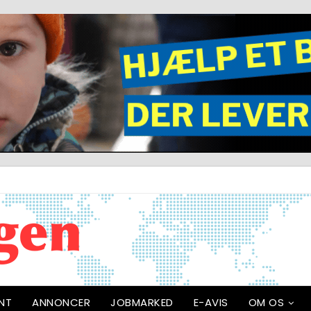
NT
ANNONCER
JOBMARKED
E-AVIS
OM OS