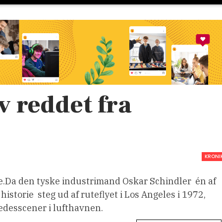
v reddet fra
KRONI
e.Da den tyske industrimand Oskar Schindler  én af
storie  steg ud af ruteflyet i Los Angeles i 1972,
ædesscener i lufthavnen.