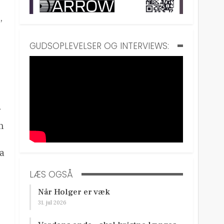
,
GUDSOPLEVELSER OG INTERVIEWS:
n
Da
LÆS OGSÅ
Når Holger er væk
31. jul 2026