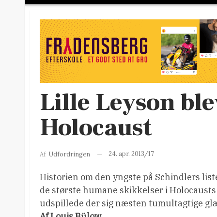
Lille Leyson ble
Holocaust
24. apr. 2013/17
Af
Udfordringen
Historien om den yngste på Schindlers list
de største humane skikkelser i Holocausts hi
udspillede der sig næsten tumultagtige gl
Af Louis Bülow