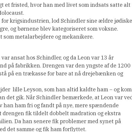
t et fristed, hvor han med livet som indsats satte alt
Holocaust.
or krigsindustrien, lod Schindler sine ældre jødisk
gre, og børnene blev kategoriseret som voksne.
ret som metalarbejdere og mekanikere.
var ansat hos Schindler, og da Leon var 13 år
ind på fabrikken. Drengen var den yngste af de 1200
te stå på en trækasse for bare at nå drejebænken og
jder  lille Leyson, som han altid kaldte ham – og kom
ordan det gik. Når Schindler bemærkede, at Leon var ve
gav han ham fri og fandt på nye, mere spændende
t drengen fik tildelt dobbelt madration og ekstra
ilien. Da han senere fik problemer med synet på
ed det samme og fik ham forflyttet.