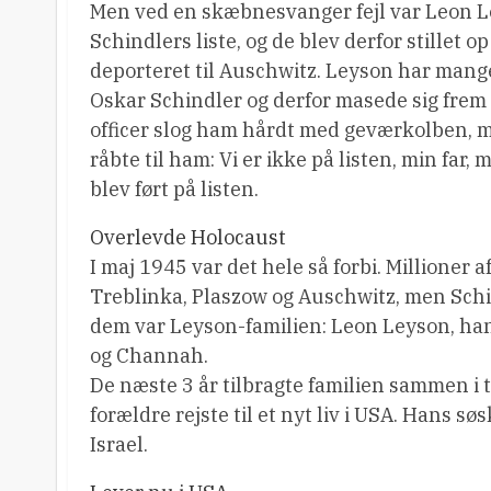
Men ved en skæbnesvanger fejl var Leon L
Schindlers liste, og de blev derfor stillet o
deporteret til Auschwitz. Leyson har mange 
Oskar Schindler og derfor masede sig fre
officer slog ham hårdt med geværkolben, me
råbte til ham: Vi er ikke på listen, min far, 
blev ført på listen.
Overlevde Holocaust
I maj 1945 var det hele så forbi. Millioner 
Treblinka, Plaszow og Auschwitz, men Schi
dem var Leyson-familien: Leon Leyson, han
og Channah.
De næste 3 år tilbragte familien sammen i 
forældre rejste til et nyt liv i USA. Hans sø
Israel.