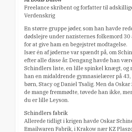
Freelance skribent og forfatter til adskilli
Verdenskrig
En større gruppe jøder, som han havde redd
dødslejre under nazisternes folkemord 30 
for at give ham en begejstret modtagelse.
Især én af jøderne var spændt på, om Sc
efter alle disse år. Dengang havde han vær
Schindlers liste, en lille spinkel knægt, o
han en midaldrende gymnasielærer på 43, g
børn, Stacy og Daniel Tsalig. Men da Oskar
de mange fremmødte, tøvede han ikke, men u
du er lille Leyson.
Schindlers fabrik
Allerede tidligt i krigen havde Oskar Schi
Emailwaren Fabrik, i Krakow nær KZ Plaszow