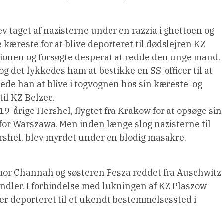
ev taget af nazisterne under en razzia i ghettoen og
 kæreste for at blive deporteret til dødslejren KZ
tationen og forsøgte desperat at redde den unge mand.
og det lykkedes ham at bestikke en SS-officer til at
ttede han at blive i togvognen hos sin kæreste  og
il KZ Belzec.
19-årige Hershel, flygtet fra Krakow for at opsøge si
or Warszawa. Men inden længe slog nazisterne til
Hershel, blev myrdet under en blodig masakre.
or Channah og søsteren Pesza reddet fra Auschwitz
indler. I forbindelse med lukningen af KZ Plaszow
r deporteret til et ukendt bestemmelsessted i