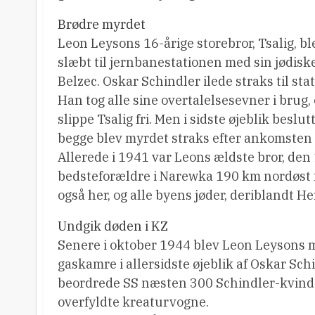
Brødre myrdet
Leon Leysons 16-årige storebror, Tsalig, bl
slæbt til jernbanestationen med sin jødiske
Belzec. Oskar Schindler ilede straks til s
Han tog alle sine overtalelsesevner i brug, 
slippe Tsalig fri. Men i sidste øjeblik beslu
begge blev myrdet straks efter ankomsten t
Allerede i 1941 var Leons ældste bror, den 
bedsteforældre i Narewka 190 km nordøst f
også her, og alle byens jøder, deriblandt 
Undgik døden i KZ
Senere i oktober 1944 blev Leon Leysons m
gaskamre i allersidste øjeblik af Oskar Sch
beordrede SS næsten 300 Schindler-kvinde
overfyldte kreaturvogne.