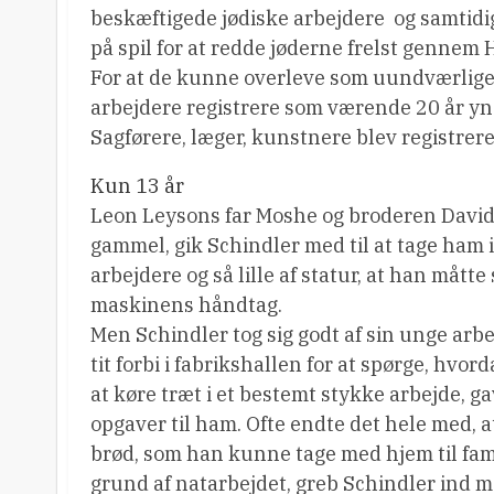
beskæftigede jødiske arbejdere  og samtidig
på spil for at redde jøderne frelst gennem 
For at de kunne overleve som uundværlige f
arbejdere registrere som værende 20 år yn
Sagførere, læger, kunstnere blev registre
Kun 13 år
Leon Leysons far Moshe og broderen David 
gammel, gik Schindler med til at tage ham 
arbejdere og så lille af statur, at han måt
maskinens håndtag.
Men Schindler tog sig godt af sin unge arbe
tit forbi i fabrikshallen for at spørge, hv
at køre træt i et bestemt stykke arbejde, 
opgaver til ham. Ofte endte det hele med, a
brød, som han kunne tage med hjem til fam
grund af natarbejdet, greb Schindler ind m