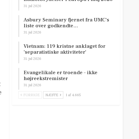
31. jul 2026
Asbury Seminary fjernet fra UMC’s
liste over godkendte…
-
31. jul 2026
Vietnam: 119 kristne anklaget for
’separatistiske aktiviteter’
31. jul 2026
Evangelikale er troende – ikke
højreekstremister
t
31. jul 2026
e
FORRIGE
NÆSTE
1 af 4.665