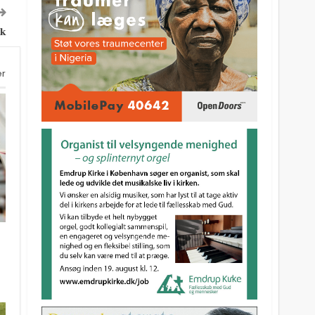
ik
er