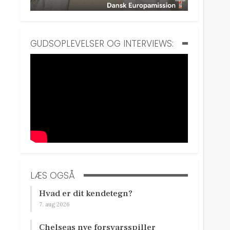
GUDSOPLEVELSER OG INTERVIEWS:
LÆS OGSÅ
Hvad er dit kendetegn?
7. aug 2026
Chelseas nye forsvarsspiller