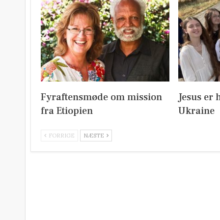
Fyraftensmøde om mission
Jesus er 
fra Etiopien
Ukraine
FORRIGE
NÆSTE