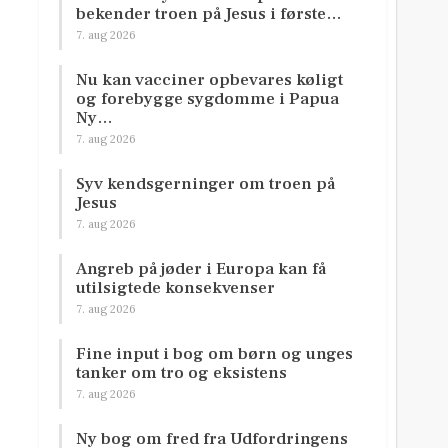
bekender troen på Jesus i første…
7. aug 2026
Nu kan vacciner opbevares køligt
og forebygge sygdomme i Papua
Ny…
7. aug 2026
Syv kendsgerninger om troen på
Jesus
7. aug 2026
Angreb på jøder i Europa kan få
utilsigtede konsekvenser
7. aug 2026
Fine input i bog om børn og unges
tanker om tro og eksistens
7. aug 2026
Ny bog om fred fra Udfordringens