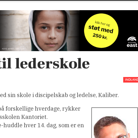
til lederskole
INDLAN
in skole i discipelskab og ledelse, Kaliber.
på forskellige hverdage, rykker
sskolen Kantoriet.
huddle hver 14. dag, som er en