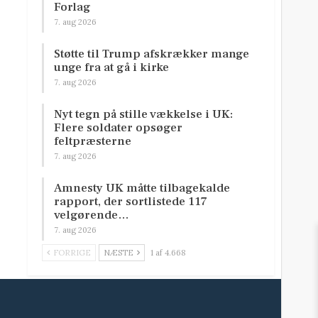
Forlag
7. aug 2026
Støtte til Trump afskrækker mange
unge fra at gå i kirke
7. aug 2026
Nyt tegn på stille vækkelse i UK:
Flere soldater opsøger
feltpræsterne
7. aug 2026
Amnesty UK måtte tilbagekalde
rapport, der sortlistede 117
velgørende…
7. aug 2026
FORRIGE
NÆSTE
1 af 4.668