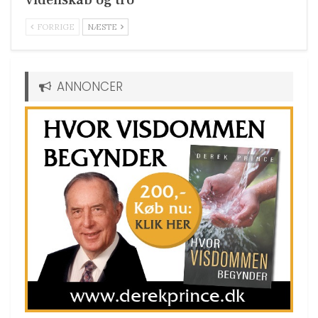
videnskab og tro
FORRIGE
NÆSTE
ANNONCER