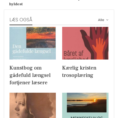
hyldest
LÆS OGSÅ
Alle
Kunstbog om
Kærlig kristen
gådefuld længsel
trosoplæring
fortjener læsere