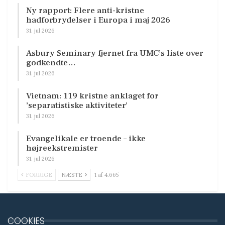
Ny rapport: Flere anti-kristne
hadforbrydelser i Europa i maj 2026
31. jul 2026
Asbury Seminary fjernet fra UMC’s liste over
godkendte…
31. jul 2026
Vietnam: 119 kristne anklaget for
’separatistiske aktiviteter’
31. jul 2026
Evangelikale er troende – ikke
højreekstremister
31. jul 2026
FORRIGE
NÆSTE
1 af 4.665
COOKIES