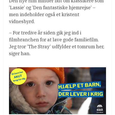
Den nye film minder lidt om klassikere som
’Lassie’ og ’Den fantastiske hjemrejse’ –
men indeholder også et kristent
vidnesbyrd.
– For tredive år siden gik jeg ind i
filmbranchen for at lave gode familiefilm.
Jeg tror ’The Stray’ udfylder et tomrum her,
siger han.