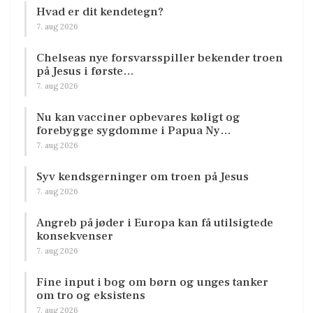
Hvad er dit kendetegn?
7. aug 2026
Chelseas nye forsvarsspiller bekender troen
på Jesus i første…
7. aug 2026
Nu kan vacciner opbevares køligt og
forebygge sygdomme i Papua Ny…
7. aug 2026
Syv kendsgerninger om troen på Jesus
7. aug 2026
Angreb på jøder i Europa kan få utilsigtede
konsekvenser
7. aug 2026
Fine input i bog om børn og unges tanker
om tro og eksistens
7. aug 2026