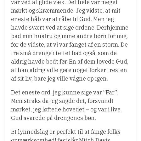
var ved at glide væk. Det hele var meget
mørkt og skræmmende. Jeg vidste, at mit
eneste håb var at råbe til Gud. Men jeg
havde svært ved at sige ordene. Derhjemme
bad min hustru og mine andre børn for mig,
for de vidste, at vi var fanget af en storm. De
tre små drenge i teltet bad også, som de
aldrig havde bedt før. En af dem lovede Gud,
at han aldrig ville gøre noget forkert resten
af sit liv, bare jeg ville vågne op igen.
Det eneste ord, jeg kunne sige var ”Far”.
Men straks da jeg sagde det, forsvandt
mørket, jeg løftede hovedet – og var i live.
Gud svarede på drengenes bøn.
Et lynnedslag er perfekt til at fange folks
opmærksomhed! fastslår Mitch Davis.