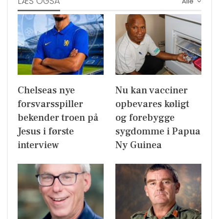
LÆS OGSÅ
Alle
Chelseas nye
Nu kan vacciner
forsvarsspiller
opbevares køligt
bekender troen på
og forebygge
Jesus i første
sygdomme i Papua
interview
Ny Guinea