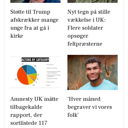
Støtte til Trump
Nyt tegn på stille
afskrækker mange
vækkelse i UK:
unge fra at gå i
Flere soldater
kirke
opsøger
feltpræsterne
Amnesty UK måtte
’Hver måned
tilbagekalde
begraver vi vores
rapport, der
folk’
sortlistede 117