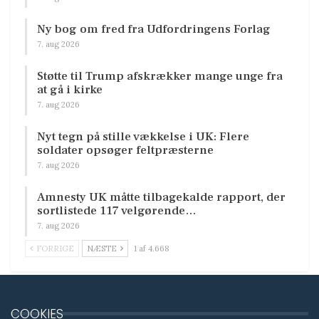
Ny bog om fred fra Udfordringens Forlag
7. aug 2026
Støtte til Trump afskrækker mange unge fra
at gå i kirke
7. aug 2026
Nyt tegn på stille vækkelse i UK: Flere
soldater opsøger feltpræsterne
7. aug 2026
Amnesty UK måtte tilbagekalde rapport, der
sortlistede 117 velgørende…
7. aug 2026
FORRIGE
NÆSTE
1 af 4.668
COOKIES