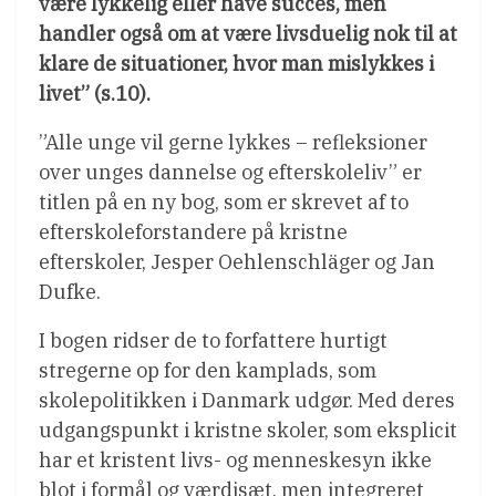
være lykkelig eller have succes, men
handler også om at være livsduelig nok til at
klare de situationer, hvor man mislykkes i
livet” (s.10).
”Alle unge vil gerne lykkes – refleksioner
over unges dannelse og efterskoleliv” er
titlen på en ny bog, som er skrevet af to
efterskoleforstandere på kristne
efterskoler, Jesper Oehlenschläger og Jan
Dufke.
I bogen ridser de to forfattere hurtigt
stregerne op for den kamplads, som
skolepolitikken i Danmark udgør. Med deres
udgangspunkt i kristne skoler, som eksplicit
har et kristent livs- og menneskesyn ikke
blot i formål og værdisæt, men integreret