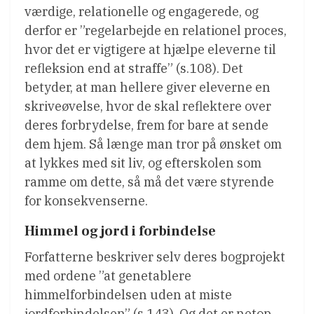
værdige, relationelle og engagerede, og
derfor er ”regelarbejde en relationel proces,
hvor det er vigtigere at hjælpe eleverne til
refleksion end at straffe” (s.108). Det
betyder, at man hellere giver eleverne en
skriveøvelse, hvor de skal reflektere over
deres forbrydelse, frem for bare at sende
dem hjem. Så længe man tror på ønsket om
at lykkes med sit liv, og efterskolen som
ramme om dette, så må det være styrende
for konsekvenserne.
Himmel og jord i forbindelse
Forfatterne beskriver selv deres bogprojekt
med ordene ”at genetablere
himmelforbindelsen uden at miste
jordforbindelsen” (s.143). Og det er netop