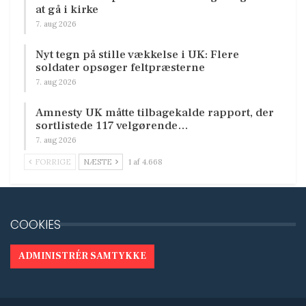
at gå i kirke
7. aug 2026
Nyt tegn på stille vækkelse i UK: Flere
soldater opsøger feltpræsterne
7. aug 2026
Amnesty UK måtte tilbagekalde rapport, der
sortlistede 117 velgørende…
7. aug 2026
FORRIGE
NÆSTE
1 af 4.668
COOKIES
ADMINISTRÉR SAMTYKKE