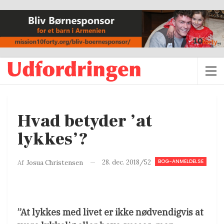
Hvad betyder ’at
lykkes’?
BOG-ANMELDELSE
28. dec. 2018/52
Af
Josua Christensen
”At lykkes med livet er ikke nødvendigvis at