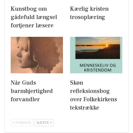
Kunstbog om
Kærlig kristen
gådefuld længsel
trosoplæring
fortjener læsere
Når Guds
Skøn
barmhjertighed
refleksionsbog
forvandler
over Folkekirkens
tekstrække
FORRIGE
NÆSTE