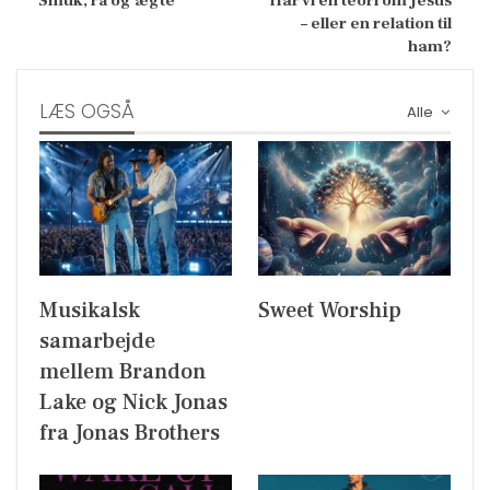
Smuk, rå og ægte
Har vi en teori om Jesus
– eller en relation til
ham?
LÆS OGSÅ
Alle
Musikalsk
Sweet Worship
samarbejde
mellem Brandon
Lake og Nick Jonas
fra Jonas Brothers