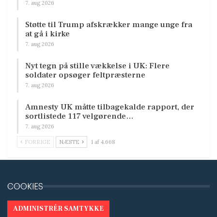
7. aug 2026
Støtte til Trump afskrækker mange unge fra
at gå i kirke
7. aug 2026
Nyt tegn på stille vækkelse i UK: Flere
soldater opsøger feltpræsterne
7. aug 2026
Amnesty UK måtte tilbagekalde rapport, der
sortlistede 117 velgørende…
7. aug 2026
FORRIGE
NÆSTE
1 af 4.668
COOKIES
ADMINISTRÉR SAMTYKKE