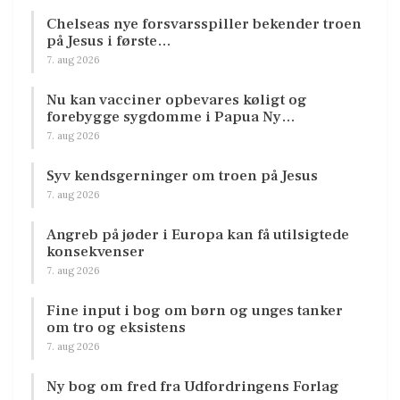
Chelseas nye forsvarsspiller bekender troen
på Jesus i første…
7. aug 2026
Nu kan vacciner opbevares køligt og
forebygge sygdomme i Papua Ny…
7. aug 2026
Syv kendsgerninger om troen på Jesus
7. aug 2026
Angreb på jøder i Europa kan få utilsigtede
konsekvenser
7. aug 2026
Fine input i bog om børn og unges tanker
om tro og eksistens
7. aug 2026
Ny bog om fred fra Udfordringens Forlag