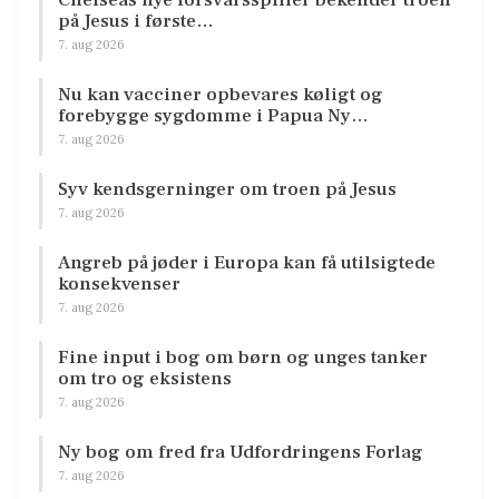
på Jesus i første…
7. aug 2026
Nu kan vacciner opbevares køligt og
forebygge sygdomme i Papua Ny…
7. aug 2026
Syv kendsgerninger om troen på Jesus
7. aug 2026
Angreb på jøder i Europa kan få utilsigtede
konsekvenser
7. aug 2026
Fine input i bog om børn og unges tanker
om tro og eksistens
7. aug 2026
Ny bog om fred fra Udfordringens Forlag
7. aug 2026