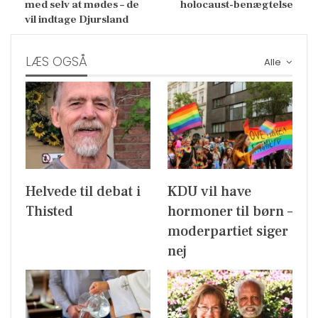
med selv at mødes – de
holocaust-benægtelse
vil indtage Djursland
LÆS OGSÅ
Alle
Helvede til debat i
KDU vil have
Thisted
hormoner til børn –
moderpartiet siger
nej