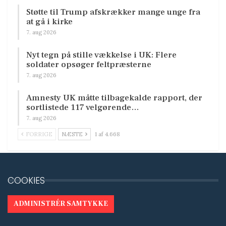
Støtte til Trump afskrækker mange unge fra
at gå i kirke
7. aug 2026
Nyt tegn på stille vækkelse i UK: Flere
soldater opsøger feltpræsterne
7. aug 2026
Amnesty UK måtte tilbagekalde rapport, der
sortlistede 117 velgørende…
7. aug 2026
FORRIGE
NÆSTE
1 af 4.668
COOKIES
ADMINISTRÉR SAMTYKKE