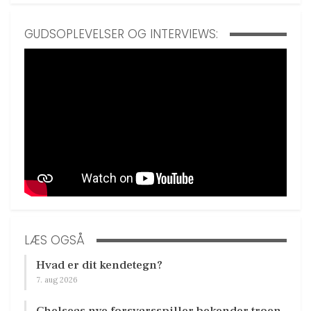
GUDSOPLEVELSER OG INTERVIEWS:
LÆS OGSÅ
Hvad er dit kendetegn?
7. aug 2026
Chelseas nye forsvarsspiller bekender troen