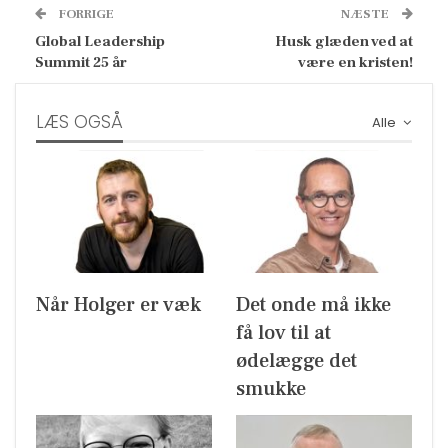
FORRIGE
NÆSTE
Global Leadership
Husk glæden ved at
Summit 25 år
være en kristen!
LÆS OGSÅ
Alle
Når Holger er væk
Det onde må ikke
få lov til at
ødelægge det
smukke