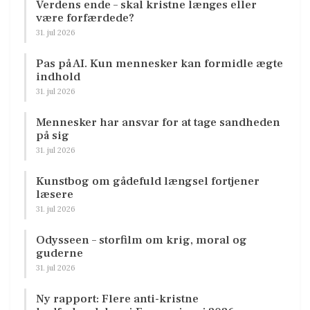
Verdens ende – skal kristne længes eller
være forfærdede?
31. jul 2026
Pas på AI. Kun mennesker kan formidle ægte
indhold
31. jul 2026
Mennesker har ansvar for at tage sandheden
på sig
31. jul 2026
Kunstbog om gådefuld længsel fortjener
læsere
31. jul 2026
Odysseen – storfilm om krig, moral og
guderne
31. jul 2026
Ny rapport: Flere anti-kristne