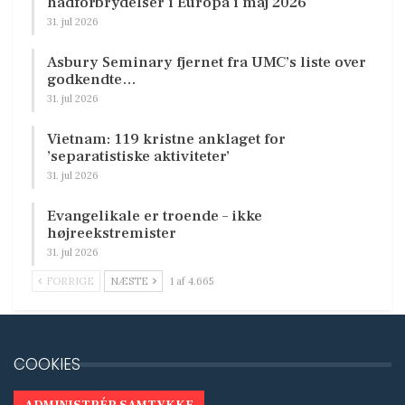
hadforbrydelser i Europa i maj 2026
31. jul 2026
Asbury Seminary fjernet fra UMC’s liste over
godkendte…
31. jul 2026
Vietnam: 119 kristne anklaget for
’separatistiske aktiviteter’
31. jul 2026
Evangelikale er troende – ikke
højreekstremister
31. jul 2026
FORRIGE
NÆSTE
1 af 4.665
COOKIES