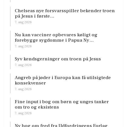
Chelseas nye forsvarsspiller bekender troen
på Jesus i første…
7. aug 2026
Nu kan vacciner opbevares køligt og
forebygge sygdomme i Papua Ny…
7. aug 2026
Syv kendsgerninger om troen på Jesus
7. aug 2026
Angreb på jøder i Europa kan få utilsigtede
konsekvenser
7. aug 2026
Fine input i bog om børn og unges tanker
om tro og eksistens
7. aug 2026
Ny bog om fred fra Udfordringens Forlag