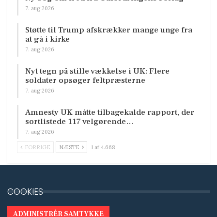
7. aug 2026
Støtte til Trump afskrækker mange unge fra
at gå i kirke
7. aug 2026
Nyt tegn på stille vækkelse i UK: Flere
soldater opsøger feltpræsterne
7. aug 2026
Amnesty UK måtte tilbagekalde rapport, der
sortlistede 117 velgørende…
7. aug 2026
FORRIGE
NÆSTE
1 af 4.668
COOKIES
ADMINISTRÉR SAMTYKKE