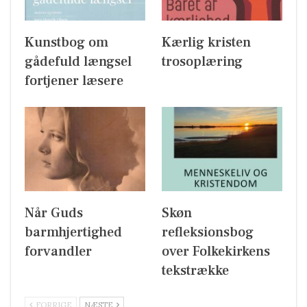
Kunstbog om
Kærlig kristen
gådefuld længsel
trosoplæring
fortjener læsere
Når Guds
Skøn
barmhjertighed
refleksionsbog
forvandler
over Folkekirkens
tekstrække
FORRIGE
NÆSTE