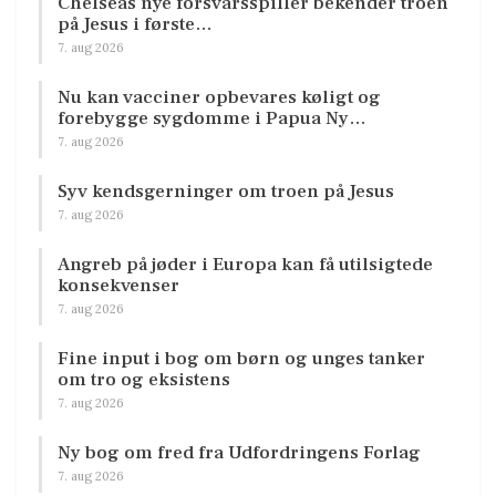
Chelseas nye forsvarsspiller bekender troen
på Jesus i første…
7. aug 2026
Nu kan vacciner opbevares køligt og
forebygge sygdomme i Papua Ny…
7. aug 2026
Syv kendsgerninger om troen på Jesus
7. aug 2026
Angreb på jøder i Europa kan få utilsigtede
konsekvenser
7. aug 2026
Fine input i bog om børn og unges tanker
om tro og eksistens
7. aug 2026
Ny bog om fred fra Udfordringens Forlag
7. aug 2026