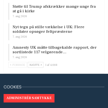
Støtte til Trump afskrækker mange unge fra
at gå i kirke
7. aug 2026
Nyt tegn på stille vækkelse i UK: Flere
soldater opsøger feltpræsterne
7. aug 2026
Amnesty UK måtte tilbagekalde rapport, der
sortlistede 117 velgørende…
7. aug 2026
FORRIGE
NÆSTE
1 af 4.668
COOKIES
ADMINISTRÉR SAMTYKKE